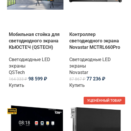
Мобильная стойка для
Контроллер
светодиодного экрана
светодиодного экрана
КЬЮСТЕЧ (QSTECH)
Novastar MCTRL660Pro
Светодиодные LED
Светодиодные LED
экраны
экраны
QSTech
Novastar
98 599
₽
77 236
₽
164 333
₽
87 867
₽
Купить
Купить
УЦЕНЁННЫЙ ТОВАР