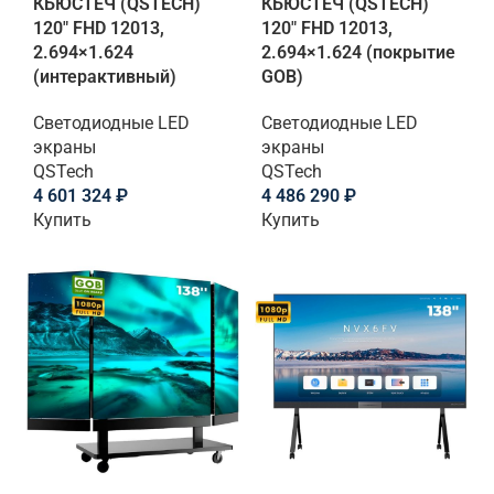
КЬЮСТЕЧ (QSTECH)
КЬЮСТЕЧ (QSTECH)
120" FHD 12013,
120" FHD 12013,
2.694×1.624
2.694×1.624 (покрытие
(интерактивный)
GOB)
Светодиодные LED
Светодиодные LED
экраны
экраны
QSTech
QSTech
4 601 324
₽
4 486 290
₽
Купить
Купить