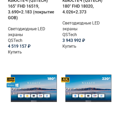
КЬЮСТЕЧ (QSTECH)
КЬЮСТЕЧ (QSTECH)
165" FHD 16519,
180" FHD 18020,
3.690×2.183 (покрытие
4.026×2.373
GOB)
Светодиодные LED
Светодиодные LED
экраны
экраны
QSTech
QSTech
3 943 992
₽
4 519 157
₽
Купить
Купить