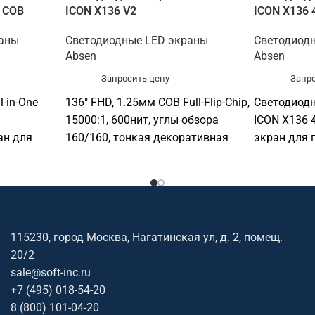
9 COB
ICON X136 V2
ICON X136 
раны
Светодиодные LED экраны
Светодиод
Absen
Absen
Запросить цену
Запро
-in-One
136" FHD, 1.25мм COB Full-Flip-Chip,
Светодиодн
15000:1, 600нит, углы обзора
ICON X136 
ан для
160/160, тонкая декоративная
экран для 
и
рамка, HDMI IN2.0*2, HDMI IN
и визуализ
т для
1.4*2, USB2.0*1(Debugging), Audio
конференц-
вых залов,
Out*1, RS232*1(RJ45)
выставочны
ств,
торговых о
исов и
презентаци
115230, город Москва, Нагатинская ул, д. 2, помещ.
 Софтинк
помогает п
20/2
оборудован
sale@soft-inc.ru
чу,
помещение,
+7 (495) 018-54-20
ость и
бюджет. Ос
8 (800) 101-04-20
бренд
Absen; под