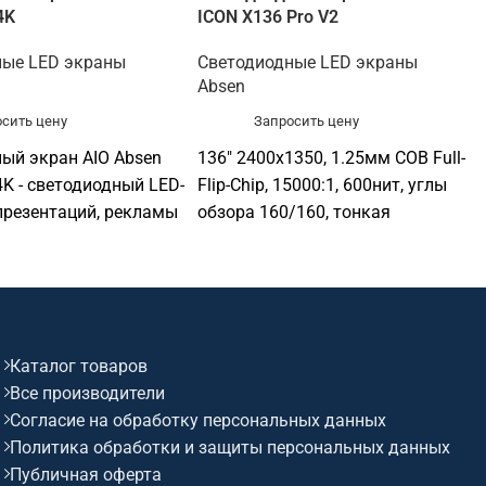
4K
ICON X136 Pro V2
ные LED экраны
Светодиодные LED экраны
Absen
сить цену
Запросить цену
ый экран AIO Absen
136" 2400x1350, 1.25мм COB Full-
4K - светодиодный LED-
Flip-Chip, 15000:1, 600нит, углы
презентаций, рекламы
обзора 160/160, тонкая
ации. Подходит для
декоративная рамка, HDMI
залов, актовых залов,
IN2.0*2, HDMI IN 1.4*2,
х пространств,
USB2.0*1(Debugging), Audio Out*1,
бъектов, офисов и
RS232*1(RJ45)
онных зон. Софтинк
Каталог товаров
одобрать
Все производители
ие под задачу,
Согласие на обработку персональных данных
 совместимость и
Политика обработки и защиты персональных данных
обенности: бренд
Публичная оферта
держка 4K/UHD.