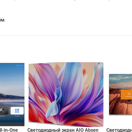
ым.
l-in-One
Светодиодный экран AIO Absen
Светодиодн