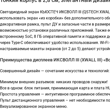
Тонкий корпус в 2,8 см, элегантный дизайн
Светодиодный экран КЬЮСТЕЧ ИКСВОЛЛ III (QSTECH XWALL II
использовать экран «из коробки» без дополнительного об
декоративная рамка, пульт ДУ и запасные части в размере
возможностью установки различных приложений. Также е
встроенному SoC, 8 ГБ оперативной памяти и поддержке д
через Type-C обеспечивают удобство использования. Wi-F
настраиваемые макеты экранов (от 2 до 5) делают устро
Преимущества дисплеев ИКСВОЛЛ III (XWALL III) «В
Совершенный дизайн — сочетание искусства и технологий:
Минимум внешних разъемов: никаких проводов снаружи!
Все в одном: блок питания, принимающая карта и плата H
Простота управления — интуитивное программное обеспе
Пульт дистанционного управления – нет необходимости по
Визуализированное экранное меню.