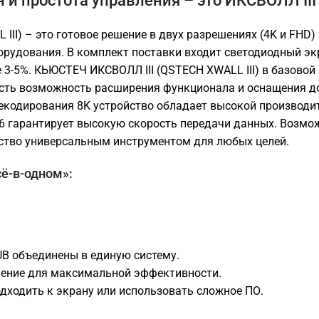
 и простота управления – это ИКСВОЛЛ III 
I) – это готовое решение в двух разрешениях (4K и FHD) 
орудования. В комплект поставки входит светодиодный эк
 3-5%. КЬЮСТЕЧ ИКСВОЛЛ III (QSTECH XWALL III) в базовой
сть возможность расширения функционала и оснащения д
екодирования 8K устройство обладает высокой производит
i 6 гарантирует высокую скорость передачи данных. Возмо
йство универсальным инструментом для любых целей.
сё-в-одном»:
UB объединены в единую систему.
чение для максимальной эффективности.
дходить к экрану или использовать сложное ПО.