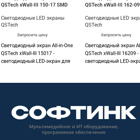
QSTech xWall-III 150-17 SMD
QSTech xWall-III 162-0
Светодиодные LED экраны
Светодиодные LED эк
QSTech
QSTech
Запросить цену
Запросить цену
Светодиодный экран All-in-One
Светодиодный экран All
QSTech xWall-III 15017 -
QSTech xWall-III 16209 -
светодиодный LED-экран для
светодиодный LED-экр
презентаций, рекламы и
презентаций, рекламы 
визуализации. Подходит для
визуализации. Подходи
конференц-залов, актовых залов,
конференц-залов, акто
выставочных пространств,
выставочных простран
торговых объектов, офисов и
торговых объектов, оф
презентационных зон. Софтинк
презентационных зон.
помогает подобрать
помогает подобрать
оборудование под задачу,
оборудование под зада
помещение, совместимость и
помещение, совместим
бюджет. Особенности: бренд
бюджет. Особенности: 