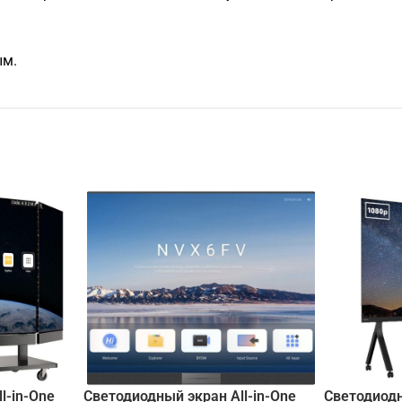
ым.
l-in-One
Светодиодный экран All-in-One
Светодиодн