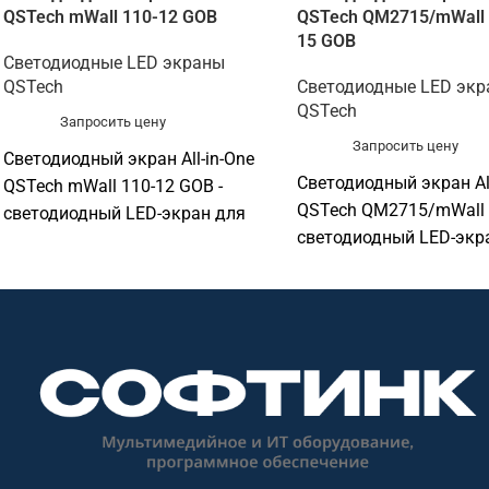
QSTech mWall 110-12 GOB
QSTech QM2715/mWall 
15 GOB
Светодиодные LED экраны
QSTech
Светодиодные LED эк
QSTech
Запросить цену
Запросить цену
Светодиодный экран All-in-One
Светодиодный экран All
QSTech mWall 110-12 GOB -
QSTech QM2715/mWall 
светодиодный LED-экран для
светодиодный LED-экр
презентаций, рекламы и
презентаций, рекламы 
визуализации. Подходит для
визуализации. Подходи
конференц-залов, актовых залов,
конференц-залов, акто
выставочных пространств,
выставочных простран
торговых объектов, офисов и
торговых объектов, оф
презентационных зон. Софтинк
презентационных зон.
помогает подобрать
помогает подобрать
оборудование под задачу,
оборудование под зада
помещение, совместимость и
помещение, совместим
бюджет. Особенности: бренд