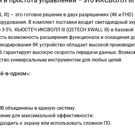
 и простота управления – это ИКСВОЛЛ III 
I) – это готовое решение в двух разрешениях (4K и FHD) 
орудования. В комплект поставки входит светодиодный эк
 3-5%. КЬЮСТЕЧ ИКСВОЛЛ III (QSTECH XWALL III) в базовой
сть возможность расширения функционала и оснащения д
екодирования 8K устройство обладает высокой производит
i 6 гарантирует высокую скорость передачи данных. Возмо
йство универсальным инструментом для любых целей.
сё-в-одном»:
UB объединены в единую систему.
чение для максимальной эффективности.
дходить к экрану или использовать сложное ПО.