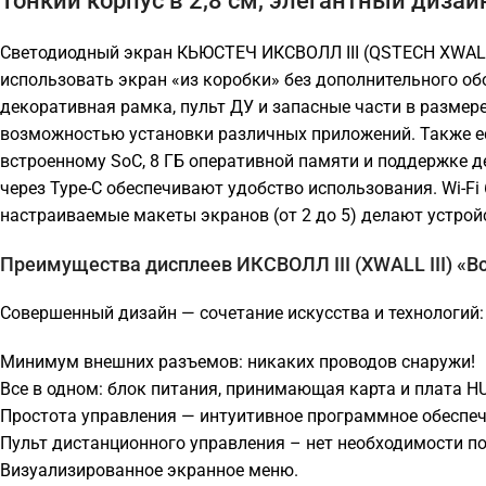
Тонкий корпус в 2,8 см, элегантный дизайн
Светодиодный экран КЬЮСТЕЧ ИКСВОЛЛ III (QSTECH XWALL II
использовать экран «из коробки» без дополнительного об
декоративная рамка, пульт ДУ и запасные части в размере
возможностью установки различных приложений. Также е
встроенному SoC, 8 ГБ оперативной памяти и поддержке д
через Type-C обеспечивают удобство использования. Wi-F
настраиваемые макеты экранов (от 2 до 5) делают устро
Преимущества дисплеев ИКСВОЛЛ III (XWALL III) «В
Совершенный дизайн — сочетание искусства и технологий:
Минимум внешних разъемов: никаких проводов снаружи!
Все в одном: блок питания, принимающая карта и плата H
Простота управления — интуитивное программное обеспе
Пульт дистанционного управления – нет необходимости по
Визуализированное экранное меню.