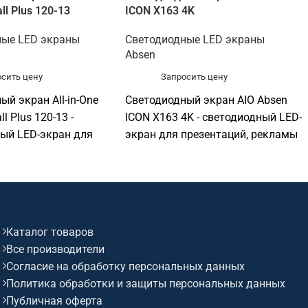
ll Plus 120-13
ICON X163 4K
ные LED экраны
Светодиодные LED экраны
Absen
сить цену
Запросить цену
ый экран All-in-One
Светодиодный экран AIO Absen
l Plus 120-13 -
ICON X163 4K - светодиодный LED-
ый LED-экран для
экран для презентаций, рекламы
й, рекламы и
и визуализации. Подходит для
ии. Подходит для
конференц-залов, актовых залов,
залов, актовых залов,
выставочных пространств,
х пространств,
торговых объектов, офисов и
бъектов, офисов и
презентационных зон. Софтинк
Каталог товаров
онных зон. Софтинк
помогает подобрать
Все производители
одобрать
оборудование под задачу,
Согласие на обработку персональных данных
ие под задачу,
помещение, совместимость и
Политика обработки и защиты персональных данных
 совместимость и
бюджет. Особенности: бренд
Публичная оферта
обенности: бренд
Absen; поддержка 4K/UHD.