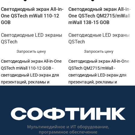
Светодиодный экран All-in-
Светодиодный экран All-in-
One QSTech mWall 110-12
One QSTech QM2715/mWall
GOB
mWall 138-15 GOB
Светодиодные LED экраны
Светодиодные LED экраны
QSTech
QSTech
Запросить цену
Запросить цену
Светодиодный экран All-in-One
Светодиодный экран All-in-One
QSTech mWall 110-12 GOB -
QSTech QM2715/mWall -
светодиодный LED-экран для
светодиодный LED-экран для
презентаций, рекламы и
презентаций, рекламы и
визуализации. Подходит для
визуализации. Подходит для
конференц-залов, актовых
конференц-залов, актовых
залов, выставочных
залов, выставочных
пространств, торговых
пространств, торговых
объектов, офисов и
объектов, офисов и
презентационных зон. Софтинк
презентационных зон. Софтинк
помогает подобрать
помогает подобрать