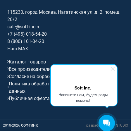
оборудование под задачу,
оборудование под задачу,
помещение, совместимость и
помещение, совместимость и
115230, город Москва, Нагатинская ул, д. 2, помещ.
бюджет. Особенности: бренд
бюджет. Особенности: бренд
20/2
QSTech.
QSTech.
sale@soft-inc.ru
+7 (495) 018-54-20
8 (800) 101-04-20
Наш MAX
Каталог товаров
Все производители
Согласие на обработку персональных данных
Политика обработки и защиты персональных
Soft Inc.
данных
Напишите нам, будем рады
Публичная оферта
помочь!
2018-2026
СОФТИНК
разработка D.I.M. STUDIO