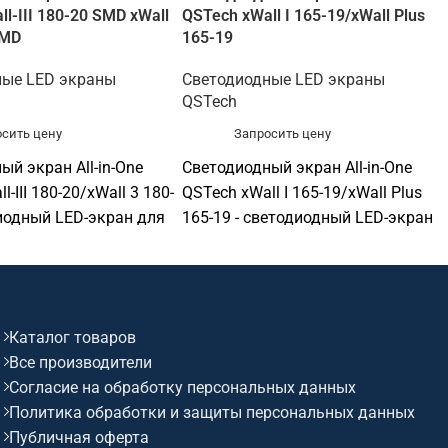
l-III 180-20 SMD xWall
QSTech xWall I 165-19/xWall Plus
SMD
165-19
ные LED экраны
Светодиодные LED экраны
QSTech
сить цену
Запросить цену
ый экран All-in-One
Светодиодный экран All-in-One
l-III 180-20/xWall 3 180-
QSTech xWall I 165-19/xWall Plus
диодный LED-экран для
165-19 - светодиодный LED-экран
й, рекламы и
для презентаций, рекламы и
ии. Подходит для
визуализации. Подходит для
залов, актовых залов,
конференц-залов, актовых залов,
х пространств,
выставочных пространств,
Каталог товаров
бъектов, офисов и
торговых объектов, офисов и
Все производители
онных зон. Софтинк
презентационных зон. Софтинк
Согласие на обработку персональных данных
одобрать
помогает подобрать
Политика обработки и защиты персональных данных
ие под задачу,
оборудование под задачу,
Публичная оферта
 совместимость и
помещение, совместимость и