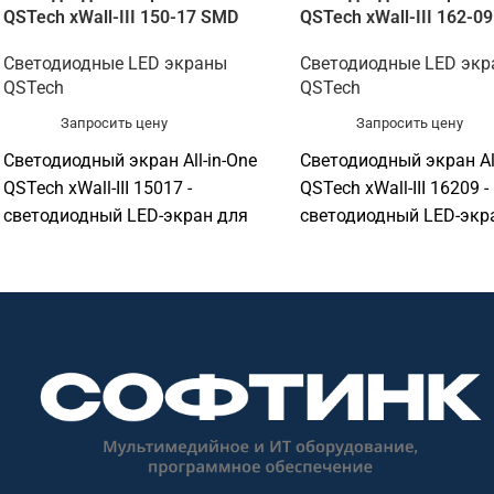
QSTech xWall-III 150-17 SMD
QSTech xWall-III 162-0
Светодиодные LED экраны
Светодиодные LED эк
QSTech
QSTech
Запросить цену
Запросить цену
Светодиодный экран All-in-One
Светодиодный экран All
QSTech xWall-III 15017 -
QSTech xWall-III 16209 -
светодиодный LED-экран для
светодиодный LED-экр
презентаций, рекламы и
презентаций, рекламы 
визуализации. Подходит для
визуализации. Подходи
конференц-залов, актовых залов,
конференц-залов, акто
выставочных пространств,
выставочных простран
торговых объектов, офисов и
торговых объектов, оф
презентационных зон. Софтинк
презентационных зон.
помогает подобрать
помогает подобрать
оборудование под задачу,
оборудование под зада
помещение, совместимость и
помещение, совместим
бюджет. Особенности: бренд
бюджет. Особенности: 