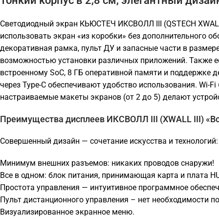
Тонкий корпус в 2,8 см, элегантный дизайн
Светодиодный экран КЬЮСТЕЧ ИКСВОЛЛ III (QSTECH XWALL II
использовать экран «из коробки» без дополнительного об
декоративная рамка, пульт ДУ и запасные части в размере
возможностью установки различных приложений. Также е
встроенному SoC, 8 ГБ оперативной памяти и поддержке д
через Type-C обеспечивают удобство использования. Wi-F
настраиваемые макеты экранов (от 2 до 5) делают устро
Преимущества дисплеев ИКСВОЛЛ III (XWALL III) «В
Совершенный дизайн — сочетание искусства и технологий:
Минимум внешних разъемов: никаких проводов снаружи!
Все в одном: блок питания, принимающая карта и плата H
Простота управления — интуитивное программное обеспе
Пульт дистанционного управления – нет необходимости по
Визуализированное экранное меню.