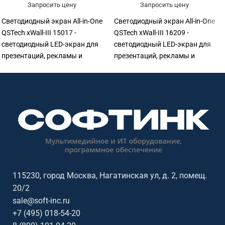
Запросить цену
Запросить цену
Светодиодный экран All-in-One
Светодиодный экран All-in-One
QSTech xWall-III 15017 -
QSTech xWall-III 16209 -
светодиодный LED-экран для
светодиодный LED-экран для
презентаций, рекламы и
презентаций, рекламы и
визуализации. Подходит для
визуализации. Подходит для
конференц-залов, актовых
конференц-залов, актовых
залов, выставочных
залов, выставочных
пространств, торговых
пространств, торговых
объектов, офисов и
объектов, офисов и
презентационных зон. Софтинк
презентационных зон. Софтинк
помогает подобрать
помогает подобрать
оборудование под задачу,
оборудование под задачу,
помещение, совместимость и
помещение, совместимость и
бюджет. Особенности: бренд
бюджет. Особенности: бренд
115230, город Москва, Нагатинская ул, д. 2, помещ.
QSTech.
QSTech.
20/2
sale@soft-inc.ru
+7 (495) 018-54-20