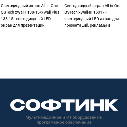
Светодиодный экран All-in-One
Светодиодный экран All-in-One
QSTech xWall I 138-15/xWall Plus
QSTech xWall-III 15017 -
138-15 - светодиодный LED-
светодиодный LED-экран для
экран для презентаций,
презентаций, рекламы и
рекламы и визуализации.
визуализации. Подходит для
Подходит для конференц-залов,
конференц-залов, актовых
актовых залов, выставочных
залов, выставочных
пространств, торговых
пространств, торговых
объектов, офисов и
объектов, офисов и
презентационных зон. Софтинк
презентационных зон. Софтинк
помогает подобрать
помогает подобрать
оборудование под задачу,
оборудование под задачу,
помещение, совместимость и
помещение, совместимость и
бюджет. Особенности: бренд
бюджет. Особенности: бренд
QSTech.
QSTech.