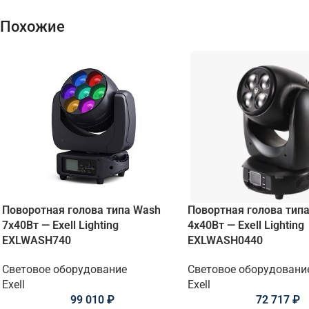
Похожие
Поворотная голова типа Wash
Повортная голова тип
7х40Вт — Exell Lighting
4х40Вт — Exell Lighting
EXLWASH740
EXLWASH0440
Световое оборудование
Световое оборудовани
Exell
Exell
99 010
₽
72 717
₽