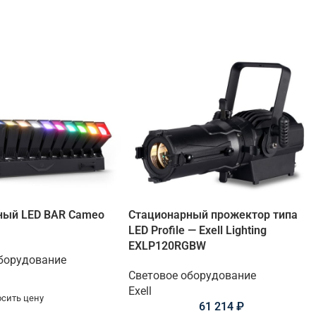
ный LED BAR Cameo
Стационарный прожектор типа
LED Profile — Exell Lighting
EXLP120RGBW
борудование
Световое оборудование
Exell
сить цену
61 214
₽