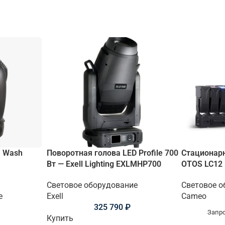
а Wash
Поворотная голова LED Profile 700
Стационар
Вт — Exell Lighting EXLMHP700
OTOS LC12
Световое оборудование
Световое о
е
Exell
Cameo
325 790
₽
Запро
Купить