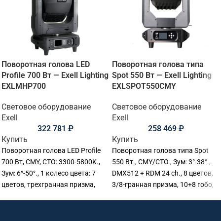
Поворотная голова LED
Поворотная голова типа
Profile 700 Вт — Exell Lighting
Spot 550 Вт — Exell Lighting
EXLMHP700
EXLSPOT550CMY
Световое оборудование
Световое оборудование
Exell
Exell
322 781
₽
258 469
₽
Купить
Купить
Поворотная голова LED Profile
Поворотная голова типа Spot
700 Вт, CMY, CTO: 3300-5800K.,
550 Вт., CMY/CTO., Зум: 3°-38°.,
Зум: 6°-50°., 1 колесо цвета: 7
DMX512 + RDM 24 ch., 8 цветов,
цветов, трехгранная призма,
3/8-гранная призма, 10+8 гобо,
DMX512., 34 Ch. PAN/TILT:
Строб: 1-30 Гц., 354х263х681мм.,
540/270°(16bit), IP20.,
Вес: 25.5 кг.
380.5x270x690 мм., Вес: 26 кг.