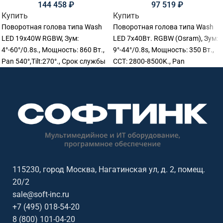
144 458
₽
97 519
₽
Купить
Купить
Поворотная голова типа Wash
Поворотная голова типа Wash
LED 19х40W RGBW, Зум:
LED 7х40Вт. RGBW (Osram), Зум:
4°-60°/0.8s., Мощность: 860 Вт.,
9°-44°/0.8s, Мощность: 350 Вт.,
Pan 540°,Tilt:270°., Срок службы
CCT: 2800-8500K., Pan
светодиода: 50000 ч., RDM/DMX.,
540°,Tilt:270°., Срок службы
Pixel LED control, Размер:
светодиода: 50000 ч., RDM/DMX.,
46х33х46 см., Вес: 20.5 кг.
Pixel LED control, Размер:
29х22,5х38 см., Вес: 8,9 кг.
115230, город Москва, Нагатинская ул, д. 2, помещ.
20/2
sale@soft-inc.ru
+7 (495) 018-54-20
8 (800) 101-04-20