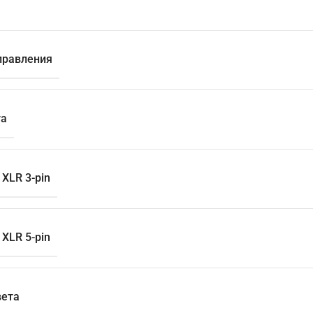
правления
та
XLR 3-pin
XLR 5-pin
вета