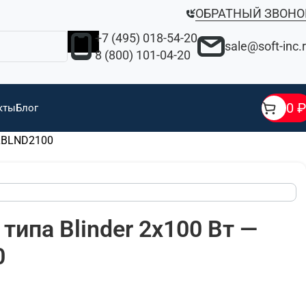
ОБРАТНЫЙ ЗВОНО
+7 (495) 018-54-20
sale@soft-inc.
8 (800) 101-04-20
0
₽
кты
Блог
XLBLND2100
ипа Blinder 2х100 Вт —
0