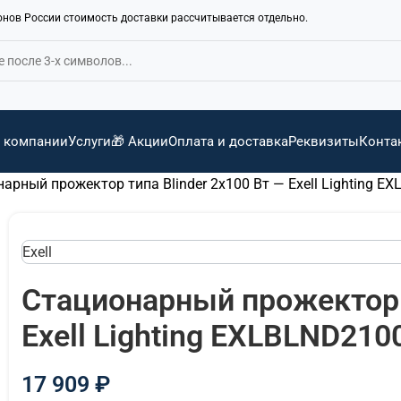
ионов России стоимость доставки рассчитывается отдельно.
 компании
Услуги
🎁 Акции
Оплата и доставка
Реквизиты
Конта
арный прожектор типа Blinder 2х100 Вт — Exell Lighting E
Exell
Стационарный прожектор т
Exell Lighting EXLBLND210
17 909
₽