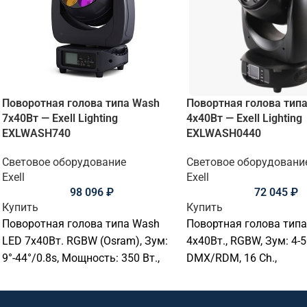
Поворотная голова типа Wash
Повортная голова тип
7х40Вт — Exell Lighting
4х40Вт — Exell Lighting
EXLWASH740
EXLWASH0440
Световое оборудование
Световое оборудовани
Exell
Exell
98 096
₽
72 045
₽
Купить
Купить
Поворотная голова типа Wash
Повортная голова тип
LED 7х40Вт. RGBW (Osram), Зум:
4х40Вт., RGBW, Зум: 4-5
9°-44°/0.8s, Мощность: 350 Вт.,
DMX/RDM, 16 Ch.,
CCT: 2800-8500K., Pan
540°/270°(16bit)., Bee-ey
540°,Tilt:270°., Срок службы
22.5х21х36 см., 6 кг.