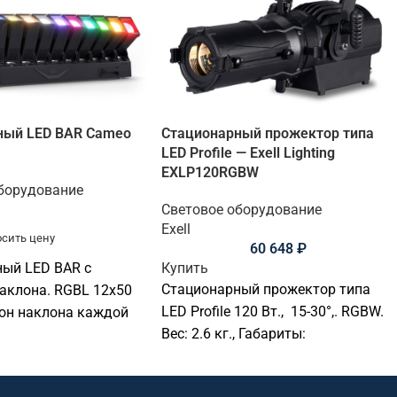
ный LED BAR Cameo
Стационарный прожектор типа
LED Profile — Exell Lighting
EXLP120RGBW
борудование
Световое оборудование
Exell
сить цену
60 648
₽
ый LED BAR c
Купить
Стационарный прожектор типа
аклона. RGBL 12х50
LED Profile 120 Вт., 15-30°,. RGBW.
зон наклона каждой
Вес: 2.6 кг., Габариты:
 (+/- 103°).,
390х190х135 мм.
 полоса FX., CCT:
К, CRI > 85., IP65.,