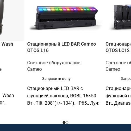
а Wash
Стационарный LED BAR Cameo
Стационар
OTOS L16
OTOS LC12
Световое оборудование
Световое о
е
Cameo
Cameo
Запросить цену
Запро
Стационарный LED BAR c
Стационарн
а Wash
функцией наклона, RGBL 16×50
функцией н
0°.
Вт., Tilt: 208°(+/- 104°)., IP65., Луч:
Вт., Диапа
4.6° x 25.5° / Field: 7.6° x 36.5°.,
секции: 206°
e.,
Dimmer: 16 Bit., CCT: 1,800 -
Встроенная
10,000K., CRI: >85., Art‑Net, CRMX,
1800–10 000 