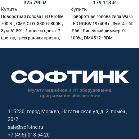
325 790
₽
179 113
₽
Купить
Купить
Поворотная голова LED Profile
Поворотная голова типа Wash
700 Вт, CMY, CTO: 3300-5800K.,
LED RGBW 19х40Вт., Зум: 4°- 60°.,
Зум: 6°-50°., 1 колесо цвета: 7
IP66., Линейный диммер: 0-
цветов, трехгранная призма,
100%., DMX512+RDM,
DMX512., 34 Ch. PAN/TILT:
22/35/79/98 Ch., 453х388х302
540/270°(16bit), IP20.,
мм., 22,5 кг.
380.5x270x690 мм., Вес: 26 кг.
115230, город Москва, Нагатинская ул, д. 2, помещ.
20/2
sale@soft-inc.ru
+7 (495) 018-54-20