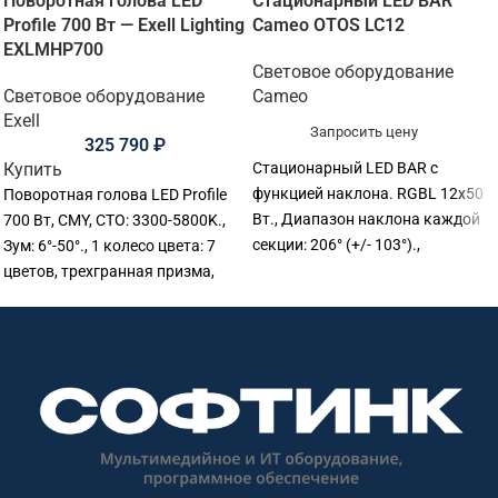
Поворотная голова LED
Стационарный LED BAR
Profile 700 Вт — Exell Lighting
Cameo OTOS LC12
EXLMHP700
Световое оборудование
Световое оборудование
Cameo
Exell
Запросить цену
325 790
₽
Купить
Стационарный LED BAR c
функцией наклона. RGBL 12х50
Поворотная голова LED Profile
Вт., Диапазон наклона каждой
700 Вт, CMY, CTO: 3300-5800K.,
секции: 206° (+/- 103°).,
Зум: 6°-50°., 1 колесо цвета: 7
Встроенная полоса FX., CCT:
цветов, трехгранная призма,
1800–10 000 К, CRI > 85., IP65.,
DMX512., 34 Ch. PAN/TILT:
ШИМ: 650-25000 кГц., Beam: 3.3°
540/270°(16bit), IP20.,
(гор.) x 29.7° (верт.) / Field: 5.3°
380.5x270x690 мм., Вес: 26 кг.
(гор.) x 40.5° (верт.)., Галогенное
моделирование красного
смещения/DTW., Art‑Net, CRMX,
DMX512, RDM, sACN, W‑DMX™
(Transceiver)., XLR 5.,