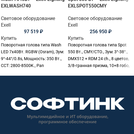
EXLWASH740
EXLSPOT550CMY
Световое оборудование
Световое оборудование
Exell
Exell
97 519
₽
256 950
₽
Купить
Купить
Поворотная голова типа Wash
Поворотная голова типа Spot
LED 7х40Вт. RGBW (Osram), Зум:
550 Вт., CMY/CTO., Зум: 3°-38°.,
9°-44°/0.8s, Мощность: 350 Вт.,
DMX512 + RDM 24 ch., 8 цветов,
CCT: 2800-8500K., Pan
3/8-гранная призма, 10+8 гобо,
540°,Tilt:270°., Срок службы
Строб: 1-30 Гц., 354х263х681мм.,
светодиода: 50000 ч., RDM/DMX.,
Вес: 25.5 кг.
Pixel LED control, Размер:
29х22,5х38 см., Вес: 8,9 кг.