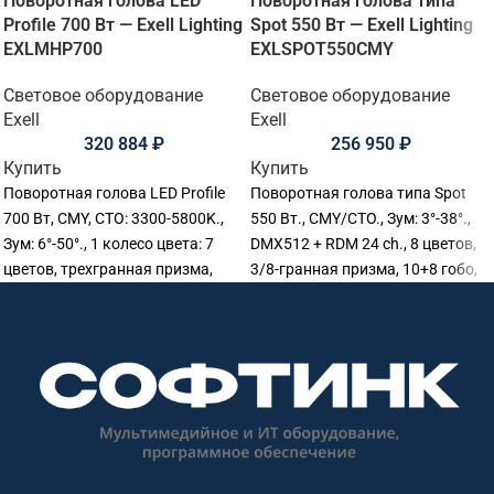
Поворотная голова LED
Поворотная голова типа
Profile 700 Вт — Exell Lighting
Spot 550 Вт — Exell Lighting
EXLMHP700
EXLSPOT550CMY
Световое оборудование
Световое оборудование
Exell
Exell
320 884
₽
256 950
₽
Купить
Купить
Поворотная голова LED Profile
Поворотная голова типа Spot
700 Вт, CMY, CTO: 3300-5800K.,
550 Вт., CMY/CTO., Зум: 3°-38°.,
Зум: 6°-50°., 1 колесо цвета: 7
DMX512 + RDM 24 ch., 8 цветов,
цветов, трехгранная призма,
3/8-гранная призма, 10+8 гобо,
DMX512., 34 Ch. PAN/TILT:
Строб: 1-30 Гц., 354х263х681мм.,
540/270°(16bit), IP20.,
Вес: 25.5 кг.
380.5x270x690 мм., Вес: 26 кг.