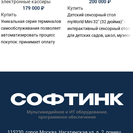
электронные кассиры
200 000
₽
179 000
₽
Купить
Купить
Детский сенсорный стол
Уникальная серия терминалов
myWorld Mini 32" (32 дюйма)" -
самообслуживания позволяет
интерактивный сенсорный стол
автоматизировать процесс
для детских садов, школ, музеев,
покупок: принимает оплату
библиотек, развивающих
контактным и бесконтактным
центров и игровых зон.
способом, оснащен полочками
Основные параметры:
для размещения корзины и
диагональ: 32 дюймов.
товаров, крючками для пакетов.
Терминал повышает качество
обслуживания покупателей и
ускоряет работу с товарами и
оплатой.
115230, город Москва, Нагатинская ул, д. 2, помещ.