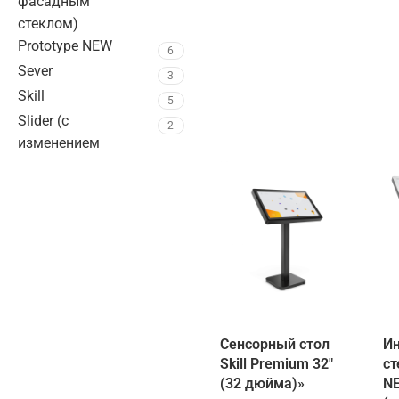
фасадным
стеклом)
Prototype NEW
6
Sever
3
Skill
5
Slider (с
2
изменением
высоты и угла
наклона экрана)
Snake
3
Интерактивная
4
парта
Интерактивная
1
парта 27"
Интерактивное
14
Сенсорный стол
И
оборудование
Skill Premium 32″
ст
Интерактивные
58
(32 дюйма)»
NE
столы