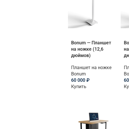
Bonum — Планшет
B
на ножке (12,6
на
дюймов)
д
Планшет на ножке
Пл
Bonum
B
60 000
₽
60
Купить
Ку