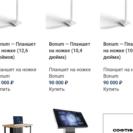
onum — Планшет
Bonum — Планшет
Bonum — Пл
 ножке (12,6
на ножке (10,4
на ножке (10
юймов)
дюйма)
дюйма)
аншет на ножке
Планшет на ножке
Планшет на 
onum
Bonum
Bonum
 000
₽
90 000
₽
90 000
₽
пить
Купить
Купить