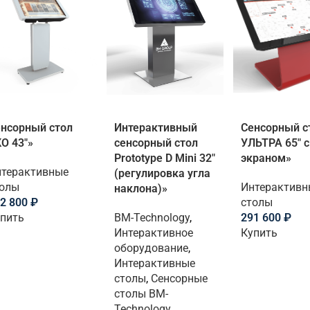
нсорный стол
Интерактивный
Сенсорный с
О 43″»
сенсорный стол
УЛЬТРА 65″ с
Prototype D Mini 32″
экраном»
терактивные
(регулировка угла
толы
Интерактивн
наклона)»
2 800
₽
столы
пить
BM-Technology
,
291 600
₽
Интерактивное
Купить
оборудование
,
Интерактивные
столы
,
Сенсорные
столы BM-
Technology
,