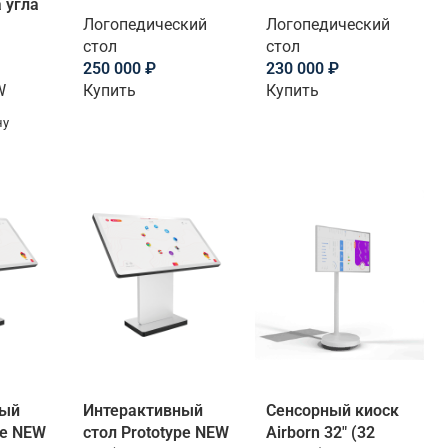
 угла
Логопедический
Логопедический
стол
стол
250 000
₽
230 000
₽
W
Купить
Купить
ну
ный
Интерактивный
Сенсорный киоск
pe NEW
стол Prototype NEW
Airborn 32″ (32