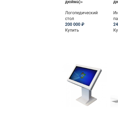
дюйма)»
д
Логопедический
Ин
стол
па
200 000
₽
24
Купить
Ку