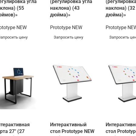
егулировка угла
(регулировка угла
(регулировка
клона) (55
наклона) (43
наклона) (32
юймов)»
дюйма)»
дюйма)»
ototype NEW
Prototype NEW
Prototype NE
Запросить цену
Запросить цену
Запросить це
терактивная
Интерактивный
Интерактив
рта 27″ (27
стол Prototype NEW
стол Prototy