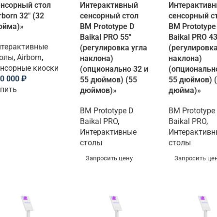
нсорный стол
Интерактивный
Интерактив
rborn 32″ (32
сенсорный стол
сенсорный с
юйма)»
BM Prototype D
BM Prototype
Baikal PRO 55″
Baikal PRO 43
терактивные
(регулировка угла
(регулировка
толы
,
Airborn
,
наклона)
наклона)
нсорные киоски
(опционально 32 и
(опционально
0 000
₽
55 дюймов) (55
55 дюймов) 
пить
дюймов)»
дюйма)»
BM Prototype D
BM Prototype
Baikal PRO
,
Baikal PRO
,
Интерактивные
Интерактивн
столы
столы
Запросить цену
Запросить це