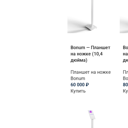
Bonum — Планшет
B
на ножке (10,4
на
дюйма)
д
Планшет на ножке
Пл
Bonum
B
60 000
₽
80
Купить
Ку