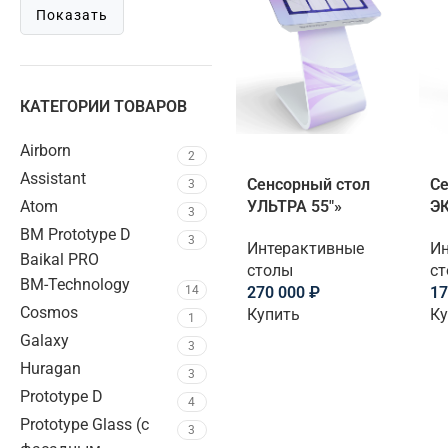
Показать
КАТЕГОРИИ ТОВАРОВ
Airborn
2
Assistant
Сенсорный стол
Се
3
Atom
УЛЬТРА 55″»
ЭК
3
BM Prototype D
3
Интерактивные
Ин
Baikal PRO
столы
с
BM-Technology
14
270 000
₽
17
Cosmos
Купить
Ку
1
Galaxy
3
Huragan
3
Prototype D
4
Prototype Glass (с
3