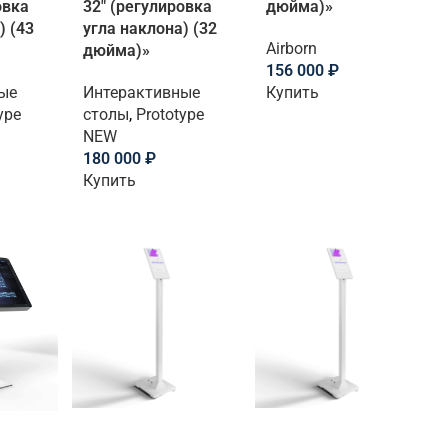
овка
32″ (регулировка
дюйма)»
) (43
угла наклона) (32
Airborn
дюйма)»
156 000
₽
ые
Интерактивные
Купить
ype
столы
,
Prototype
NEW
180 000
₽
Купить