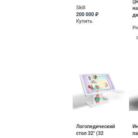
(р
Интерактивные
3
Skill
на
столы в виде книги
200 000
₽
д
Book
Купить
Логопедический
Pr
3
стол
Планшет на ножке
12
Bonum
Проекционно-
15
интерактивное
оборудование
Сенсорные киоски
4
Сенсорные столы
17
BM-Technology
Логопедический
Ин
стол 32″ (32
па