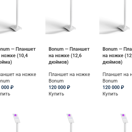
onum — Планшет
Bonum — Планшет
Bonum — Пл
 ножке (10,4
на ножке (12,6
на ножке (12
юйма)
дюймов)
дюймов)
аншет на ножке
Планшет на ножке
Планшет на 
onum
Bonum
Bonum
 000
₽
120 000
₽
120 000
₽
пить
Купить
Купить