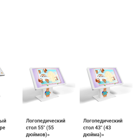
ный
Логопедический
Логопедический
ype
стол 55″ (55
стол 43″ (43
дюймов)»
дюйма)»