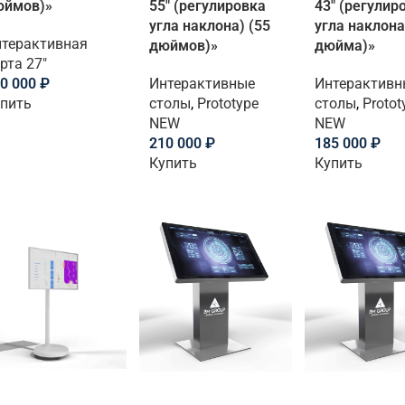
юймов)»
55″ (регулировка
43″ (регулир
угла наклона) (55
угла наклона
терактивная
дюймов)»
дюйма)»
рта 27"
0 000
₽
Интерактивные
Интерактивн
пить
столы
,
Prototype
столы
,
Protot
NEW
NEW
210 000
₽
185 000
₽
Купить
Купить