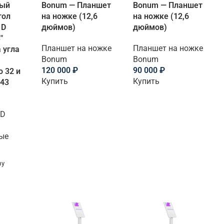
ный
Bonum — Планшет
Bonum — Планшет
тол
на ножке (12,6
на ножке (12,6
 D
дюймов)
дюймов)
″
Планшет на ножке
Планшет на ножке
 угла
Bonum
Bonum
120 000
₽
90 000
₽
 32 и
Купить
Купить
(43
 D
ые
ну