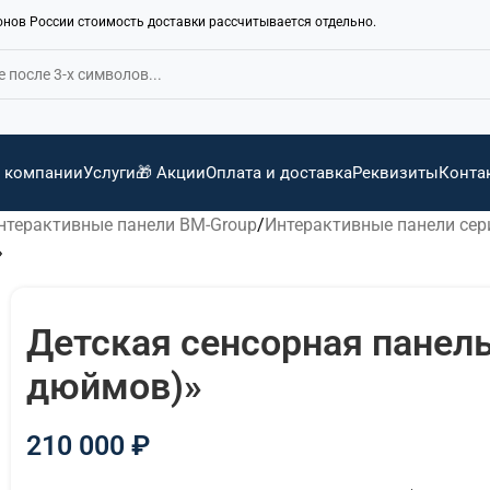
ионов России стоимость доставки рассчитывается отдельно.
 компании
Услуги
🎁 Акции
Оплата и доставка
Реквизиты
Конта
нтерактивные панели BM-Group
Интерактивные панели сери
»
Детская сенсорная панель 
дюймов)»
210 000
₽