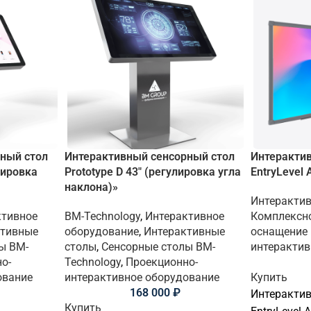
ный стол
Интерактивный сенсорный стол
Интерактив
лировка
Prototype D 43″ (регулировка угла
EntryLevel
наклона)»
Интерактив
ктивное
BM-Technology
,
Интерактивное
Комплексно
ктивные
оборудование
,
Интерактивные
оснащение
ы BM-
столы
,
Сенсорные столы BM-
интерактив
о-
Technology
,
Проекционно-
ование
интерактивное оборудование
Купить
168 000
₽
Интерактив
Купить