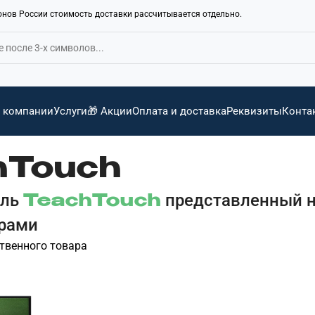
ионов России стоимость доставки рассчитывается отдельно.
 компании
Услуги
🎁 Акции
Оплата и доставка
Реквизиты
Конта
hTouch
ель
представленный н
TeachTouch
рами
твенного товара