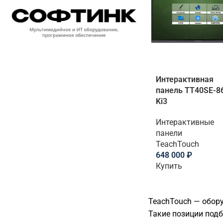
Интерактивная
панель TT40SE-8
Ki3
Интерактивные
панели
TeachTouch
648 000
₽
Купить
TeachTouch — обору
Такие позиции подб