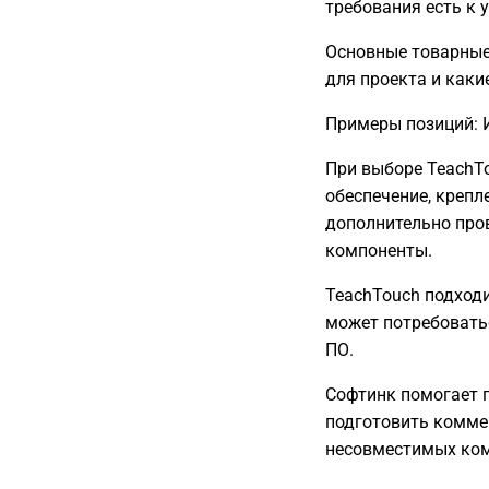
требования есть к 
Основные товарные 
для проекта и каки
Примеры позиций: И
При выборе TeachT
обеспечение, крепл
дополнительно пров
компоненты.
TeachTouch подходи
может потребовать
ПО.
Софтинк помогает п
подготовить комме
несовместимых ком