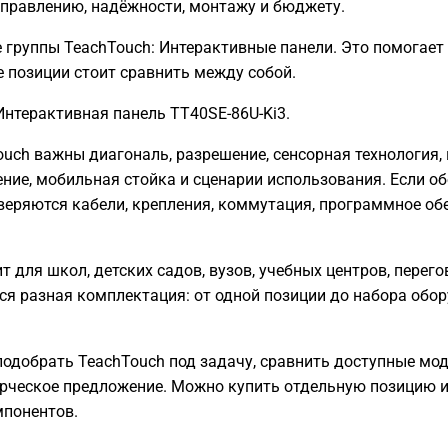
управлению, надёжности, монтажу и бюджету.
группы TeachTouch: Интерактивные панели. Это помогает
е позиции стоит сравнить между собой.
нтерактивная панель TT40SE-86U-Ki3.
ouch важны диагональ, разрешение, сенсорная технология
ение, мобильная стойка и сценарии использования. Если о
еряются кабели, крепления, коммутация, программное обес
т для школ, детских садов, вузов, учебных центров, пере
ся разная комплектация: от одной позиции до набора обо
одобрать TeachTouch под задачу, сравнить доступные мод
рческое предложение. Можно купить отдельную позицию и
понентов.