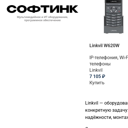
Linkvil W620W
IP-телефония
,
Wi-F
телефоны
Linkvil
7 105
₽
Купить
Linkvil — оборудов
конкретную задачу:
надёжности, монта