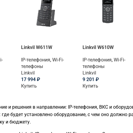
Linkvil W611W
Linkvil W610W
i-
IP-телефония
,
Wi-Fi-
IP-телефония
,
Wi-Fi-
телефоны
телефоны
Linkvil
Linkvil
17 994
₽
9 201
₽
Купить
Купить
ание и решения в направлении: IP-телефония, ВКС и оборуд
 где будет установлено оборудование, с чем оно должно ра
жу и бюджету.