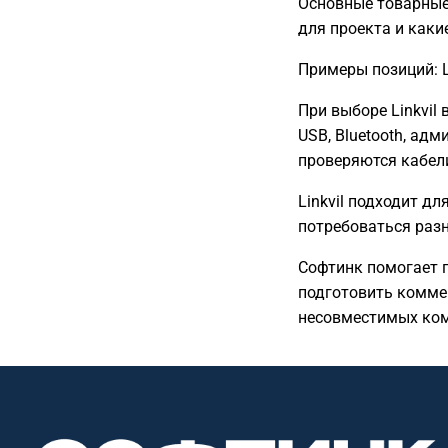
Основные товарные 
для проекта и каки
Примеры позиций: Li
При выборе Linkvil
USB, Bluetooth, ад
проверяются кабели
Linkvil подходит д
потребоваться раз
Софтинк помогает п
подготовить комме
несовместимых ком