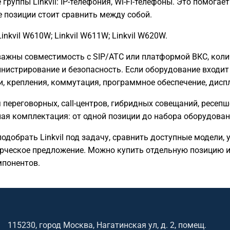
группы Linkvil: IP-телефония, Wi-Fi-телефоны. Это помога
е позиции стоит сравнить между собой.
nkvil W610W; Linkvil W611W; Linkvil W620W.
 важны совместимость с SIP/АТС или платформой ВКС, коли
министрирование и безопасность. Если оборудование входи
, крепления, коммутация, программное обеспечение, диспл
ля переговорных, call-центров, гибридных совещаний, ресе
ная комплектация: от одной позиции до набора оборудова
одобрать Linkvil под задачу, сравнить доступные модели, 
рческое предложение. Можно купить отдельную позицию и
понентов.
115230, город Москва, Нагатинская ул, д. 2, помещ.