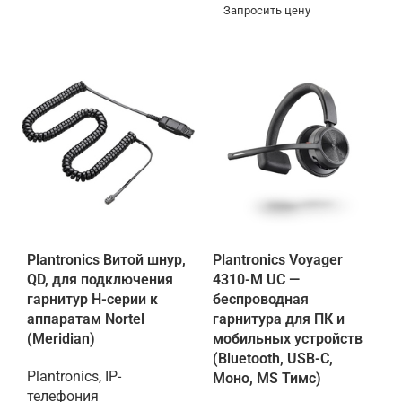
Запросить цену
Plantronics Витой шнур,
Plantronics Voyager
QD, для подключения
4310-M UC —
гарнитур Н-серии к
беспроводная
аппаратам Nortel
гарнитура для ПК и
(Meridian)
мобильных устройств
(Bluetooth, USB-C,
Plantronics
,
IP-
Моно, MS Тимс)
телефония