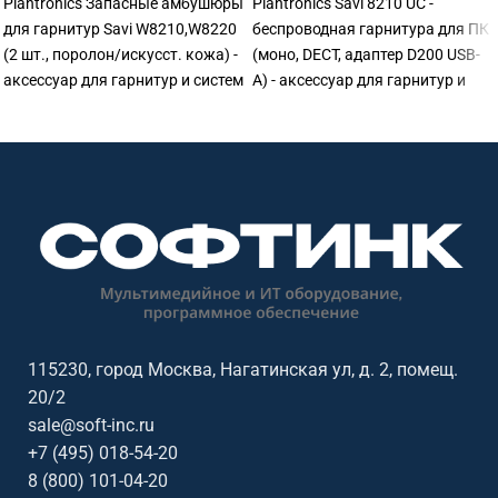
Plantronics Запасные амбушюры
Plantronics Savi 8210 UC -
для гарнитур Savi W8210,W8220
беспроводная гарнитура для ПК
(2 шт., поролон/искусст. кожа) -
(моно, DECT, адаптер D200 USB-
аксессуар для гарнитур и систем
A) - аксессуар для гарнитур и
IP-телефонии. Помогает
систем IP-телефонии. Помогает
подключить, дооснастить или
подключить, дооснастить или
восстановить комплект
восстановить комплект
оборудования для ежедневной
оборудования для ежедневной
работы. Подходит для офисов,
работы. Подходит для офисов,
переговорных, колл-центров,
переговорных, колл-центров,
служб поддержки и
служб поддержки и
распределённых команд.
распределённых команд.
115230, город Москва, Нагатинская ул, д. 2, помещ.
20/2
sale@soft-inc.ru
+7 (495) 018-54-20
8 (800) 101-04-20