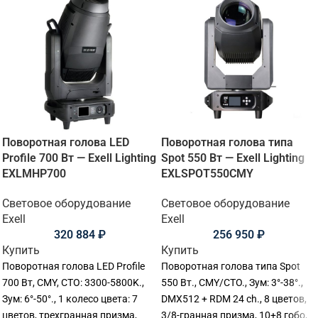
Поворотная голова LED
Поворотная голова типа
Profile 700 Вт — Exell Lighting
Spot 550 Вт — Exell Lighting
EXLMHP700
EXLSPOT550CMY
Световое оборудование
Световое оборудование
Exell
Exell
320 884
₽
256 950
₽
Купить
Купить
Поворотная голова LED Profile
Поворотная голова типа Spot
700 Вт, CMY, CTO: 3300-5800K.,
550 Вт., CMY/CTO., Зум: 3°-38°.,
Зум: 6°-50°., 1 колесо цвета: 7
DMX512 + RDM 24 ch., 8 цветов,
цветов, трехгранная призма,
3/8-гранная призма, 10+8 гобо,