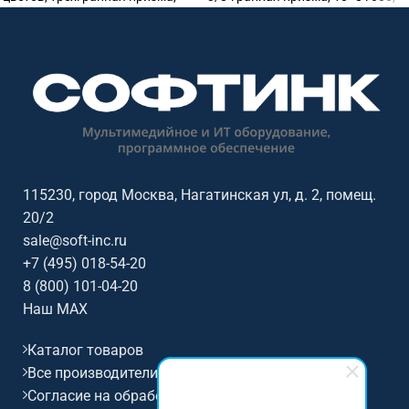
DMX512., 34 Ch. PAN/TILT:
Строб: 1-30 Гц., 354х263х681мм.,
540/270°(16bit), IP20.,
Вес: 25.5 кг.
380.5x270x690 мм., Вес: 26 кг.
115230, город Москва, Нагатинская ул, д. 2, помещ.
20/2
sale@soft-inc.ru
+7 (495) 018-54-20
8 (800) 101-04-20
Наш MAX
Каталог товаров
Все производители
Согласие на обработку персональных данных