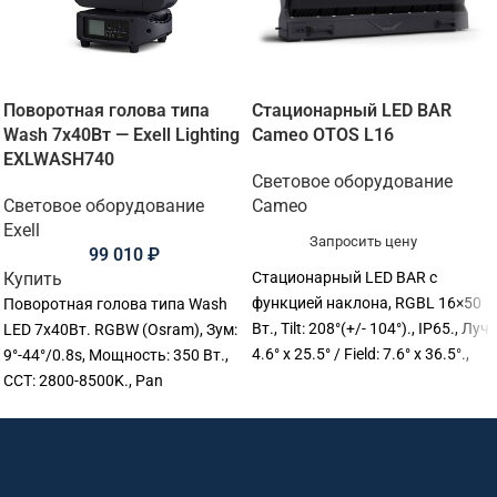
Поворотная голова типа
Стационарный LED BAR
Wash 7х40Вт — Exell Lighting
Cameo OTOS L16
EXLWASH740
Световое оборудование
Световое оборудование
Cameo
Exell
Запросить цену
99 010
₽
Купить
Стационарный LED BAR c
функцией наклона, RGBL 16×50
Поворотная голова типа Wash
Вт., Tilt: 208°(+/- 104°)., IP65., Луч:
LED 7х40Вт. RGBW (Osram), Зум:
4.6° x 25.5° / Field: 7.6° x 36.5°.,
9°-44°/0.8s, Мощность: 350 Вт.,
Dimmer: 16 Bit., CCT: 1,800 -
CCT: 2800-8500K., Pan
10,000K., CRI: >85., Art‑Net, CRMX,
540°,Tilt:270°., Срок службы
DMX512, RDM, sACN, W‑DMX™
светодиода: 50000 ч., RDM/DMX.,
(Transceiver)., Номинальная
Pixel LED control, Размер:
мощность: 730 Вт., Ширина: 1001
29х22,5х38 см., Вес: 8,9 кг.