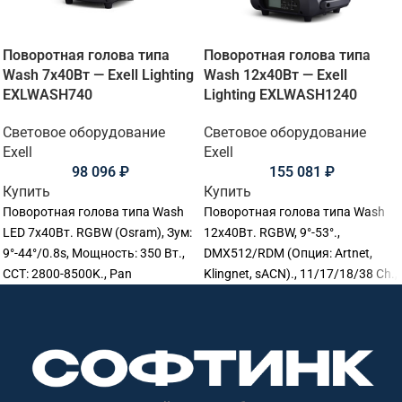
Поворотная голова типа
Поворотная голова типа
Wash 7х40Вт — Exell Lighting
Wash 12х40Вт — Exell
EXLWASH740
Lighting EXLWASH1240
Световое оборудование
Световое оборудование
Exell
Exell
98 096
₽
155 081
₽
Купить
Купить
Поворотная голова типа Wash
Поворотная голова типа Wash
LED 7х40Вт. RGBW (Osram), Зум:
12х40Вт. RGBW, 9°-53°.,
9°-44°/0.8s, Мощность: 350 Вт.,
DMX512/RDM (Опция: Artnet,
CCT: 2800-8500K., Pan
Klingnet, sACN)., 11/17/18/38 Ch.,
540°,Tilt:270°., Срок службы
2800K-8500K., 395х264х470 мм.,
светодиода: 50000 ч., RDM/DMX.,
Вес: 14.4 кг.
Pixel LED control, Размер:
29х22,5х38 см., Вес: 8,9 кг.