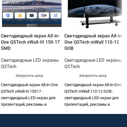
Светодиодный экран All-in-
Светодиодный экран All-in-
One QSTech xWall-III 150-17
One QSTech mWall 110-12
SMD
GOB
Светодиодные LED экраны
Светодиодные LED экраны
QSTech
QSTech
Запросить цену
Запросить цену
Светодиодный экран All-in-One
Светодиодный экран All-in-One
QSTech xWall-III 15017 -
QSTech mWall 110-12 GOB -
светодиодный LED-экран для
светодиодный LED-экран для
презентаций, рекламы и
презентаций, рекламы и
визуализации. Подходит для
визуализации. Подходит для
конференц-залов, актовых
конференц-залов, актовых
залов, выставочных
залов, выставочных