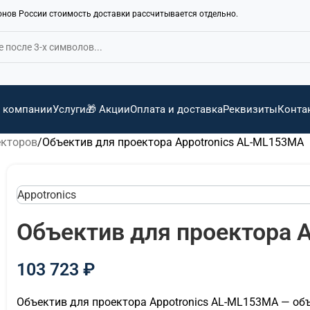
ионов России стоимость доставки рассчитывается отдельно.
 компании
Услуги
🎁 Акции
Оплата и доставка
Реквизиты
Конта
екторов
Объектив для проектора Appotronics AL-ML153MA
Appotronics
Объектив для проектора 
103 723
₽
Объектив для проектора Appotronics AL-ML153MA — об