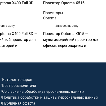
ptoma X400 Full 3D
Проектор Optoma X515
Проекторы
Optoma
сить цену
Запросить цену
ptoma X400 Full 3D —
Проектор Optoma X515 —
ийный проектор для
мультимедийный проектор для
диторий и
офисов, переговорных и
льных учреждений,
презентаций, конференц-залов и
реговорных и
профессиональных инсталляций.
й. Основные
Основные параметры:
 разрешение: XGA
разрешение: XGA 1024×768;
ркость: 4 000 лм;
яркость: 6 500 лм.
Каталог товаров
 DLP.
Все производители
Согласие на обработку персональных данных
Политика обработки и защиты персональных данных
Публичная оферта