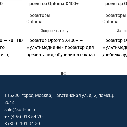
0
Проектор Optoma X400+
Проектор O
Проекторы
Проекторы
Optoma
Optoma
Запросить цену
Запро
 — Full HD
Проектор Optoma X400+ —
Проектор O
го
мультимедийный проектор для
мультимед
игр,
презентаций, обучения и показа
учебных ау
мультимедийного контента.
образовате
ждений.
Основные параметры:
офисов, пе
разрешение: XGA 1024×768;
презентаци
20×1080;
яркость: 4 000 лм.
параметры:
1024×768; я
115230, город Москва, Нагатинская ул, д. 2, помещ.
технология:
20/2
sale@soft-inc.ru
+7 (495) 018-54-20
8 (800) 101-04-20