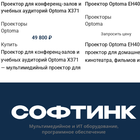
Проектор для конференц-залов и
Проектор Optoma EH40
учебных аудиторий Optoma X371
Проекторы
Проекторы
Optoma
Optoma
Запросить цену
49 800
₽
Купить
Проектор Optoma EH400
Проектор для конференц-залов и
проектор для домашне
учебных аудиторий Optoma X371
кинотеатра, фильмов и 
— мультимедийный проектор для
учебных аудиторий и
учебных аудиторий и
образовательных учре
образовательных учреждений,
Основные параметры:
офисов, переговорных и
разрешение: Full HD 19
презентаций. Основные
яркость: 4 000 лм.
параметры: разрешение: XGA
1024×768.