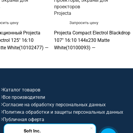
,
Экраны для
Проекторы
,
Экраны для
в
проекторов
Projecta
сить цену
Запросить цену
кционный Projecta
Projecta Compact Electrol Blackdrop
ctrol 125" 16:10
107" 16:10 144x230 Matte
tte White(10102477) —
White(10100093) —
анный экран для
моторизованный экран для
 Рекомендуется для
проектора. Рекомендуется для
реговорных, учебных
офисов, переговорных, учебных
 конференц-залов и
аудиторий, конференц-залов и
лов. Основные
актовых залов. Основные
Каталог товаров
 диагональ 125",
параметры: диагональ 107",
Все производители
10, размер
формат 16:10, размер
Согласие на обработку персональных данных
я 169×270 см, полотно
изображения 144×230 см, полотно
Политика обработки и защиты персональных данных
.
Matte White.
Публичная оферта
Soft Inc.