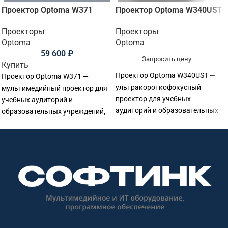
Проектор Optoma W371
Проектор Optoma W340UST
Проекторы
Проекторы
Optoma
Optoma
59 600
₽
Запросить цену
Купить
Проектор Optoma W340UST —
Проектор Optoma W371 —
ультракороткофокусный
мультимедийный проектор для
проектор для учебных
учебных аудиторий и
аудиторий и образовательных
образовательных учреждений,
учреждений, установки на
офисов, переговорных и
небольшом расстоянии от
презентаций. Основные
экрана. Основные параметры:
параметры: разрешение: WXGA
разрешение: WXGA 1280×800;
1280×800; яркость: 3 800 лм;
яркость: 4 000 лм.
технология: DLP.