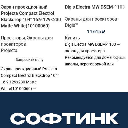
Экран проекционный
Digis Electra MW DSEM-1103
Projecta Compact Electrol
Экраны для проекторов
Blackdrop 104″ 16:9 129×230
Digis™
Matte White(10100060)
14 615
₽
Проекторы
,
Экраны для
Купить
проекторов
Digis Electra MW DSEM-1103 —
Projecta
экран для проектора.
Рекомендуется для дома, офиса,
Запросить цену
школы, переговорной или
Экран проекционный Projecta
учебной аудитории.
Compact Electrol Blackdrop 104"
16:9 129x230 Matte
White(10100060) —
моторизованный экран для
проектора. Рекомендуется для
офисов, переговорных, учебных
аудиторий, конференц-залов и
актовых залов. Основные