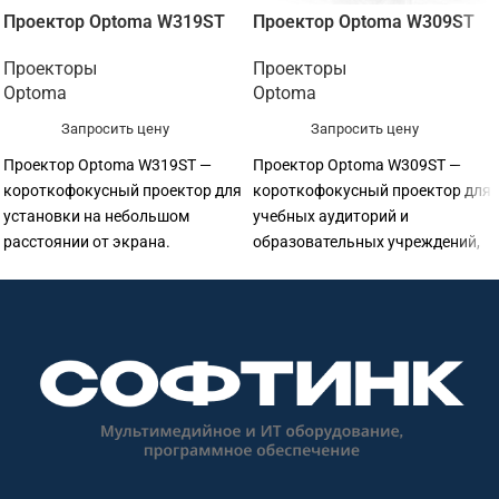
Проектор Optoma W319ST
Проектор Optoma W309ST
Проекторы
Проекторы
Optoma
Optoma
Запросить цену
Запросить цену
Проектор Optoma W319ST —
Проектор Optoma W309ST —
короткофокусный проектор для
короткофокусный проектор для
установки на небольшом
учебных аудиторий и
расстоянии от экрана.
образовательных учреждений,
Основные параметры:
офисов, переговорных и
разрешение: WXGA 1280×800;
презентаций. Основные
яркость: 4 000 лм.
параметры: разрешение: WXGA
1280×800; яркость: 3 800 лм.