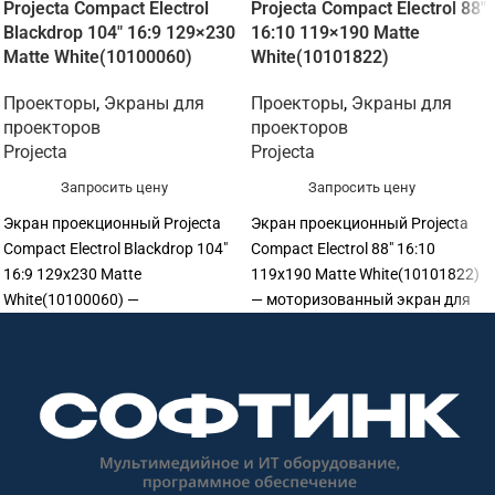
Projecta Compact Electrol
Projecta Compact Electrol 88″
Blackdrop 104″ 16:9 129×230
16:10 119×190 Matte
Matte White(10100060)
White(10101822)
Проекторы
,
Экраны для
Проекторы
,
Экраны для
проекторов
проекторов
Projecta
Projecta
Запросить цену
Запросить цену
Экран проекционный Projecta
Экран проекционный Projecta
Compact Electrol Blackdrop 104"
Compact Electrol 88" 16:10
16:9 129x230 Matte
119x190 Matte White(10101822)
White(10100060) —
— моторизованный экран для
моторизованный экран для
проектора. Рекомендуется для
проектора. Рекомендуется для
офисов, переговорных, учебных
офисов, переговорных, учебных
аудиторий, конференц-залов и
аудиторий, конференц-залов и
актовых залов. Основные
актовых залов. Основные
параметры: диагональ 88",
параметры: диагональ 104",
формат 16:10, размер
формат 16:9, размер
изображения 119×190 см,