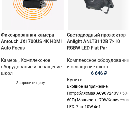
Фиксированная камера
Светодиодный прожектор
Antouch JX1700US 4K HDMI
Anlight ANLT3112B 7×10
Auto Focus
RGBW LED Flat Par
Камеры
,
Комплексное
Комплексное оборудование
оборудование и оснащение
и оснащение школ
школ
6 646
₽
Купить
Запросить цену
Входное напряжение:
Потребляемая AC90V240V / 50-
60Гц Мощность: 70WКоличество
LED: 7шт 10W 4в1
светодиодыСигнал управления:
DMX512, ведущий-ведомый,
звук, канал управления Auto: