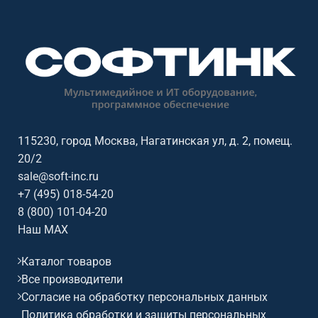
сигналами в переговорных,
сигналами в переговорных,
конференц-залах, учебных
конференц-залах, учебных
аудиториях, диспетчерских и
аудиториях, диспетчерских и
коммерческих AV-инсталляциях.
коммерческих AV-инсталляциях.
Ключевые параметры: HDMI,
Ключевые параметры: USB,
USB, Ethernet, RS-232, ИК,
Ethernet, RS-232, PoE
оптоволокно, 4K60
115230, город Москва, Нагатинская ул, д. 2, помещ.
20/2
sale@soft-inc.ru
+7 (495) 018-54-20
8 (800) 101-04-20
Наш MAX
Каталог товаров
Все производители
Согласие на обработку персональных данных
Политика обработки и защиты персональных