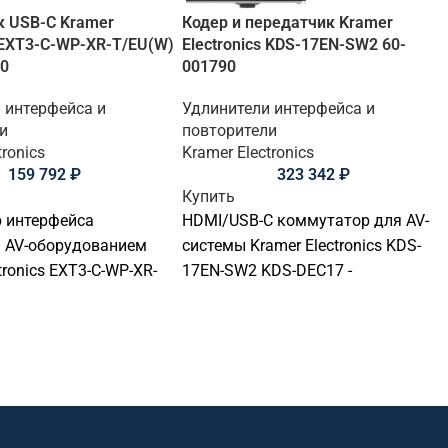
к USB-C Kramer
Кодер и передатчик Kramer
s EXT3-C-WP-XR-T/EU(W)
Electronics KDS-17EN-SW2 60-
90
001790
 интерфейса и
Удлинители интерфейса и
и
повторители
tronics
Kramer Electronics
159 792
₽
323 342
₽
Купить
 интерфейса
HDMI/USB-C коммутатор для AV-
я AV-оборудованием
системы Kramer Electronics KDS-
tronics EXT3-C-WP-XR-
17EN-SW2 KDS-DEC17 -
контроллер или
коммутатор интерфейсов для
управления AV-
профессиональной AV-системы.
ием. Подходит для
Подходит для передачи,
ых комнат, учебных
распределения и управления
 диспетчерских,
сигналами в переговорных,
ного дома и
конференц-залах, учебных
альных AV-
аудиториях, диспетчерских и