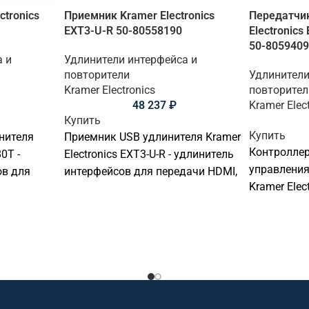
ctronics
Приемник Kramer Electronics
Передатчи
EXT3-U-R 50-80558190
Electronic
50-805940
а и
Удлинители интерфейса и
повторители
Удлинители
Kramer Electronics
повторител
48 237
₽
Kramer Elec
Купить
Купить
нителя
Приемник USB удлинителя Kramer
Контроллер
0T -
Electronics EXT3-U-R - удлинитель
управлени
ов для
интерфейсов для передачи HDMI,
Kramer Elec
VM или
USB, KVM или управляющих
T/EU(W) - 
. Подходит
сигналов. Подходит для передачи,
интерфейс 
еления и
распределения и управления
оборудован
 в
сигналами в переговорных,
переговорн
нц-залах,
конференц-залах, учебных
аудиторий,
аудиториях, диспетчерских и
офисов, ум
ерческих
коммерческих AV-инсталляциях.
профессион