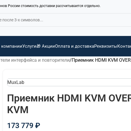
ионов России стоимость доставки рассчитывается отдельно.
 компании
Услуги
🎁 Акции
Оплата и доставка
Реквизиты
Конта
тели интерфейса и повторители
Приемник HDMI KVM OVER 
MuxLab
Приемник HDMI KVM OVER 
KVM
173 779
₽