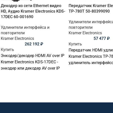
Декодер из сети Ethernet видео
Передатчик Kramer Ele
HD, Аудио Kramer Electronics KDS-
TP-780T 50-80399090
17DEC 60-001690
Удлинители интерфейс
Удлинители интерфейса и
повторители
повторители
Kramer Electronics
Kramer Electronics
57 477
₽
262 192
₽
Купить
Купить
Передатчик HDMI удли
Энкодер/декодер HDMI AV over IP
Kramer Electronics TP-78
Kramer Electronics KDS-17DEC -
удлинитель интерфейс
энкодер или декодер AV over IP
передачи HDMI, USB, K
для передачи видеосигнала.
управляющих сигналов
Подходит для передачи,
для передачи, распред
распределения и управления
управления сигналами
сигналами в переговорных,
переговорных, конфере
конференц-залах, учебных
учебных аудиториях,
аудиториях, диспетчерских и
диспетчерских и комм
коммерческих AV-инсталляциях.