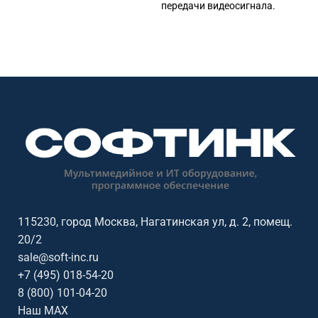
передачи видеосигнала.
управляющих сигналов.
Подходит для передачи,
Подходит для передачи,
распределения и управления
распределения и управления
сигналами в переговорных,
сигналами в переговорных,
конференц-залах, учебных
конференц-залах, учебных
аудиториях, диспетчерских и
аудиториях, диспетчерских и
коммерческих AV-инсталляциях.
коммерческих AV-инсталляциях.
Ключевые параметры: USB,
Ключевые параметры: HDBaseT,
Ethernet, RS-232, ИК, PoE, 4K60,
HDMI, 4K60
JPEG2000
115230, город Москва, Нагатинская ул, д. 2, помещ.
20/2
sale@soft-inc.ru
+7 (495) 018-54-20
8 (800) 101-04-20
Наш MAX