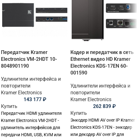
Передатчик Kramer
Кодер и передатчик в сеть
Electronics VM-2HDT 10-
Ethernet видео HD Kramer
8048901190
Electronics KDS-17EN 60-
001590
Удлинители интерфейса и
повторители
Удлинители интерфейса и
Kramer Electronics
повторители
143 177
₽
Kramer Electronics
Купить
262 839
₽
Купить
Передатчик HDMI удлинителя
Энкодер HDMI AV over IP Kramer
Kramer Electronics VM-2HDT -
Electronics KDS-17EN - энкодер
удлинитель интерфейсов для
или декодер AV over IP для
передачи HDMI, USB, KVM или