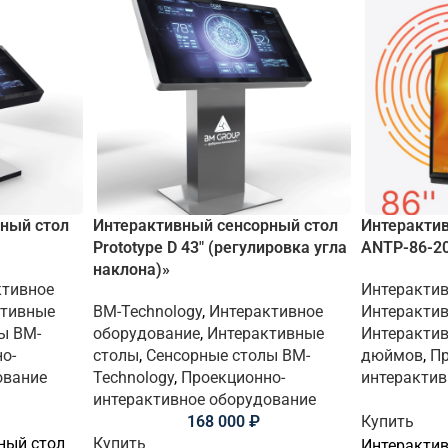
ный стол
Интерактивный сенсорный стол
Интерактив
Prototype D 43″ (регулировка угла
ANTP-86-2
наклона)»
ктивное
Интерактив
ктивные
BM-Technology
,
Интерактивное
Интерактив
ы BM-
оборудование
,
Интерактивные
Интерактив
о-
столы
,
Сенсорные столы BM-
дюймов
,
Пр
ование
Technology
,
Проекционно-
интерактив
интерактивное оборудование
168 000
₽
Купить
ный стол
Купить
Интерактив