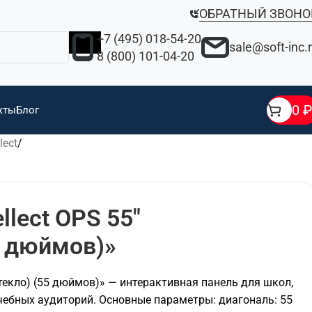
ОБРАТНЫЙ ЗВОНО
+7 (495) 018-54-20
sale@soft-inc.
8 (800) 101-04-20
0
₽
кты
Блог
lect
llect OPS 55″
5 дюймов)»
стекло) (55 дюймов)» — интерактивная панель для школ,
учебных аудиторий. Основные параметры: диагональ: 55