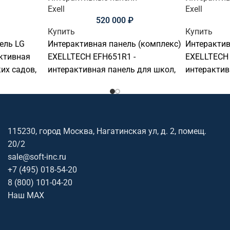
Exell
Exell
520 000
₽
Купить
Купить
ель LG
Интерактивная панель (комплекс)
Интерактив
активная
EXELLTECH EFH651R1 -
EXELLTECH
их садов,
интерактивная панель для школ,
интерактив
ворных
детских садов, вузов, офисов,
детских сад
торий.
переговорных комнат и учебных
переговорн
диагональ:
аудиторий. Основные параметры:
аудиторий.
е:
диагональ: 65 дюймов,
диагональ:
115230, город Москва, Нагатинская ул, д. 2, помещ.
 сенсор: 50
разрешение: 3840x2160@60Гц
разрешени
20/2
ос /
(16:9), сенсор: 40 касаний,
(16:9), сен
sale@soft-inc.ru
.
яркость: 500, ос / совместимость:
яркость: 50
+7 (495) 018-54-20
Linux.
Android.
8 (800) 101-04-20
Наш MAX