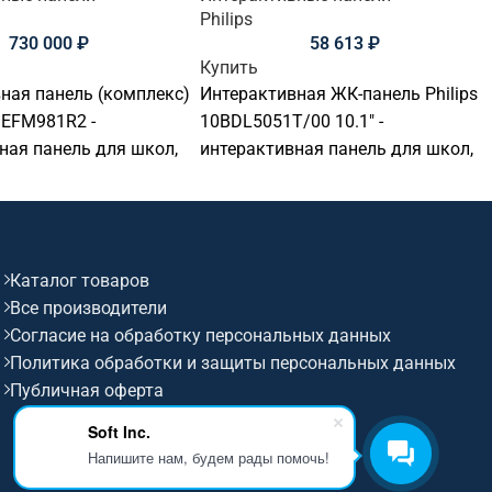
Philips
730 000
₽
58 613
₽
Купить
ная панель (комплекс)
Интерактивная ЖК-панель Philips
 EFM981R2 -
10BDL5051T/00 10.1" -
ная панель для школ,
интерактивная панель для школ,
ов, вузов, офисов,
детских садов, вузов, офисов,
ых комнат и учебных
переговорных комнат и учебных
 Основные параметры:
аудиторий. Основные параметры:
 98 дюймов,
диагональ: 10,1 дюймов,
Каталог товаров
е: 3840x2160@60Гц
разрешение: 1280x800 (16:10),
Все производители
сор: 40 касаний,
сенсор: 10 касаний, яркость: 350,
Согласие на обработку персональных данных
0, ос / совместимость:
ос / совместимость: Android.
Политика обработки и защиты персональных данных
Публичная оферта
Soft Inc.
Напишите нам, будем рады помочь!