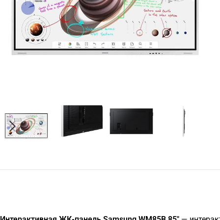
Интерактивная ЖК-панель Samsung WM85B 85"
— интеракт