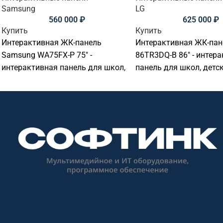
Samsung
LG
560 000
₽
625 000
₽
Купить
Купить
Интерактивная ЖК-панель
Интерактивная ЖК-пан
Samsung WA75FX-P 75" -
86TR3DQ-B 86" - интер
интерактивная панель для школ,
панель для школ, детск
детских садов, вузов, офисов,
вузов, офисов, перего
переговорных комнат и учебных
комнат и учебных ауди
аудиторий. Основные параметры:
Основные параметры: 
диагональ: 75 дюймов,
86 дюймов, разрешени
разрешение: 3840x2160@60Гц
3840x2160@60Гц (16:9),
(16:9), сенсор: 50 касаний,
касаний, яркость: 390, 
яркость: 450, ос / совместимость:
совместимость: Android
Android.