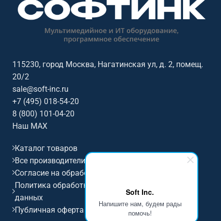
3840x2160@60Гц (16:9), сенсор:
3840x2160@60Гц (16:9), сенсор:
20 касаний, яркость: 400, ос /
20 касаний, яркость: 400, ос /
совместимость: Android.
совместимость: Android.
115230, город Москва, Нагатинская ул, д. 2, помещ.
20/2
sale@soft-inc.ru
+7 (495) 018-54-20
8 (800) 101-04-20
Наш MAX
Каталог товаров
Все производители
Согласие на обработку персональных данных
Политика обработки и защиты персональных
Soft Inc.
данных
Напишите нам, будем рады
Публичная оферта
помочь!