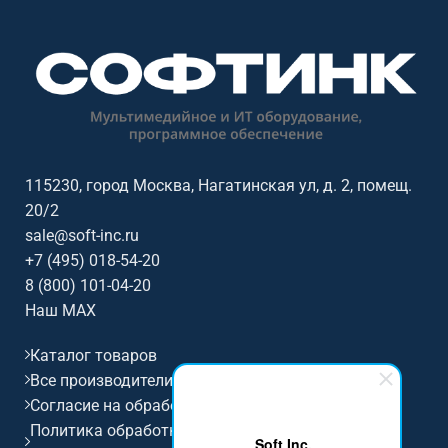
параметры: диагональ: 86
параметры: диагональ: 65
дюймов, разрешение:
дюймов, разрешение:
3840x2160@60Гц (16:9), сенсор:
3840x2160@60Гц (16:9), сенсор:
20 касаний, яркость: 400, ос /
50 касаний, яркость: 450, ос /
совместимость: Android.
совместимость: Android.
115230, город Москва, Нагатинская ул, д. 2, помещ.
20/2
sale@soft-inc.ru
+7 (495) 018-54-20
8 (800) 101-04-20
Наш MAX
Каталог товаров
Все производители
Согласие на обработку персональных данных
Политика обработки и защиты персональных
Soft Inc.