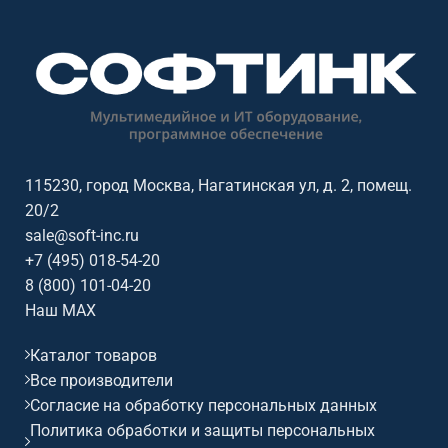
комнат и учебных аудиторий.
параметры: диагональ: 65
Основные параметры:
дюймов, разрешение:
диагональ: 98 дюймов,
3840x2160@60Гц (16:9), сенсор:
разрешение: 3840x2160@60Гц
20 касаний, яркость: 400, ос /
(16:9), сенсор: 40 касаний,
совместимость: Android.
яркость: 500, ос /
совместимость: Linux.
115230, город Москва, Нагатинская ул, д. 2, помещ.
20/2
sale@soft-inc.ru
+7 (495) 018-54-20
8 (800) 101-04-20
Наш MAX
Каталог товаров
Все производители
Согласие на обработку персональных данных
Политика обработки и защиты персональных