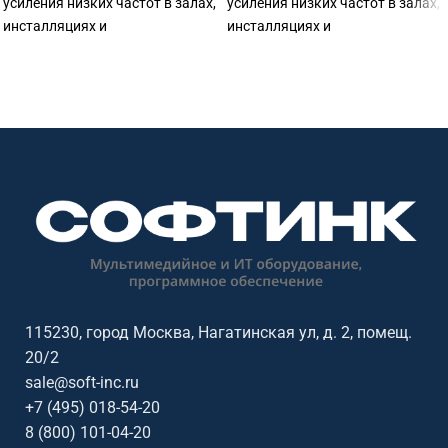
усиления низких частот в залах,
усиления низких частот в залах,
инсталляциях и
инсталляциях и
профессиональных
профессиональных
аудиосистемах. Тип ас:
аудиосистемах. Тип ас:
сабвуфер; тип установки:
сабвуфер; тип установки:
корпусная; тип подключения:
корпусная; тип подключения:
пассивная. Софтинк поможет
активная. Софтинк поможет
подобрать совместимое
подобрать совместимое
оборудование и подготовить КП.
оборудование и подготовить КП.
115230, город Москва, Нагатинская ул, д. 2, помещ.
20/2
sale@soft-inc.ru
+7 (495) 018-54-20
8 (800) 101-04-20