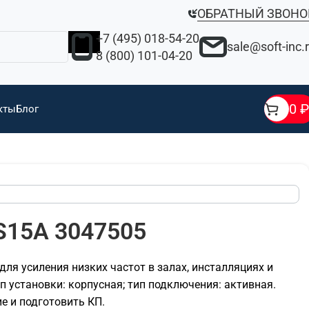
ОБРАТНЫЙ ЗВОНО
+7 (495) 018-54-20
sale@soft-inc.
8 (800) 101-04-20
0
₽
кты
Блог
S15A 3047505
для усиления низких частот в залах, инсталляциях и
п установки: корпусная; тип подключения: активная.
 и подготовить КП.