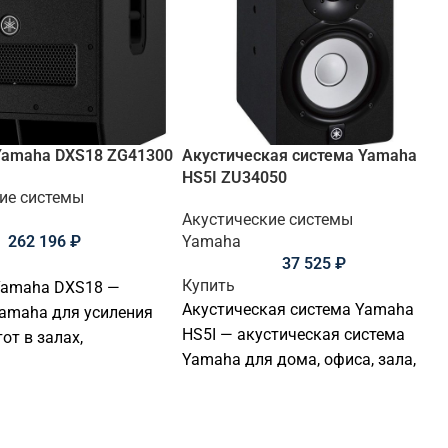
Yamaha DXS18 ZG41300
Акустическая система Yamaha
HS5I ZU34050
ие системы
Акустические системы
262 196
₽
Yamaha
37 525
₽
Купить
Yamaha DXS18 —
Акустическая система Yamaha
amaha для усиления
HS5I — акустическая система
от в залах,
Yamaha для дома, офиса, зала,
ях и
учебной аудитории, ресторана,
нальных
магазина или профессиональной
мах. Софтинк поможет
аудиоинсталляции. Тип ас:
 совместимое