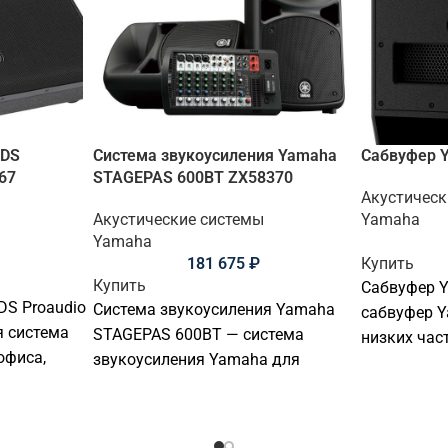
 DS
Система звукоусиления Yamaha
Сабвуфер 
67
STAGEPAS 600BT ZX58370
Акустическ
Акустические системы
Yamaha
Yamaha
181 675
₽
Купить
Купить
Сабвуфер 
DS Proaudio
Система звукоусиления Yamaha
сабвуфер Y
я система
STAGEPAS 600BT — система
низких част
офиса,
звукоусиления Yamaha для
инсталляци
и,
мобильного звукоусиления,
профессио
ли
презентаций, мероприятий, лекций
аудиосисте
и выступлений. Тип ас:
подобрать