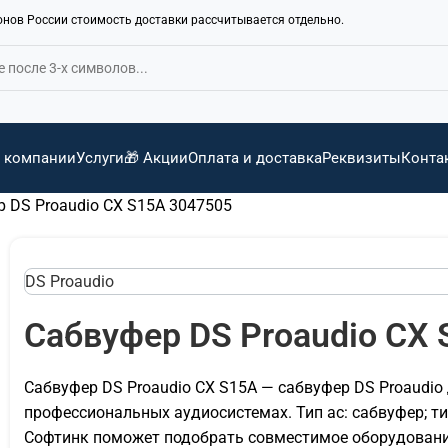
ионов России стоимость доставки рассчитывается отдельно.
 компании
Услуги
🎁 Акции
Оплата и доставка
Реквизиты
Конта
 DS Proaudio CX S15A 3047505
DS Proaudio
Сабвуфер DS Proaudio CX 
Сабвуфер DS Proaudio CX S15A — сабвуфер DS Proaudio 
профессиональных аудиосистемах. Тип ас: сабвуфер; ти
Софтинк поможет подобрать совместимое оборудование