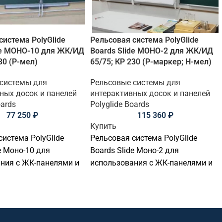
система PolyGlide
Рельсовая система PolyGlide
de МОНО-10 для ЖК/ИД
Boards Slide МОНО-2 для ЖК/ИД
30 (Р-мел)
65/75; КР 230 (Р-маркер; Н-мел)
 системы для
Рельсовые системы для
ных досок и панелей
интерактивных досок и панелей
oards
Polyglide Boards
77 250
₽
115 360
₽
Купить
система PolyGlide
Рельсовая система PolyGlide
e Моно-10 для
Boards Slide Моно-2 для
ния с ЖК-панелями и
использования с ЖК-панелями и
вными досками с
интерактивными досками с
от 65" до 75" и
диагональю от 65" до 75" и
до 200 мм включая
толщиной до 200 мм включая
крепление.
настенное крепление.