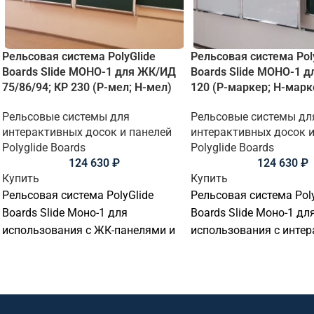
Рельсовая система PolyGlide
Рельсовая система Pol
Boards Slide МОНО-1 для ЖК/ИД
Boards Slide МОНО-1 д
75/86/94; КР 230 (Р-мел; Н-мел)
120 (Р-маркер; Н-марк
Рельсовые системы для
Рельсовые системы дл
интерактивных досок и панелей
интерактивных досок и
Polyglide Boards
Polyglide Boards
124 630
₽
124 630
₽
Купить
Купить
Рельсовая система PolyGlide
Рельсовая система Poly
Boards Slide Моно-1 для
Boards Slide Моно-1 дл
использования с ЖК-панелями и
использования с инте
интерактивными досками с
досками с диагональю 
диагональю от 75" до 94" и
94" и толщиной до 90 
толщиной до 200 мм включая
настенное крепление.
настенное крепление.
В составе комплекта р