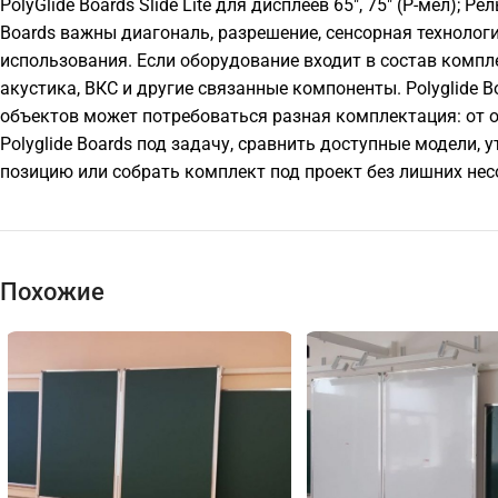
PolyGlide Boards Slide Lite для дисплеев 65", 75" (Р-мел); Р
Boards важны диагональ, разрешение, сенсорная технолог
использования. Если оборудование входит в состав компл
акустика, ВКС и другие связанные компоненты. Polyglide B
объектов может потребоваться разная комплектация: от 
Polyglide Boards под задачу, сравнить доступные модели
позицию или собрать комплект под проект без лишних не
Похожие