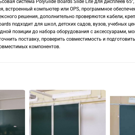
ельсовая система PolyGlide Boards Slide Lite для дисплеев 65"
ия, встроенный компьютер или OPS, программное обеспечен
ексного решения, дополнительно проверяются кабели, креп
oards подходит для школ, детских садов, вузов, учебных ц
одной позиции до набора оборудования с аксессуарами, 
, уточнить поставку, проверить совместимость и подготов
совместимых компонентов.