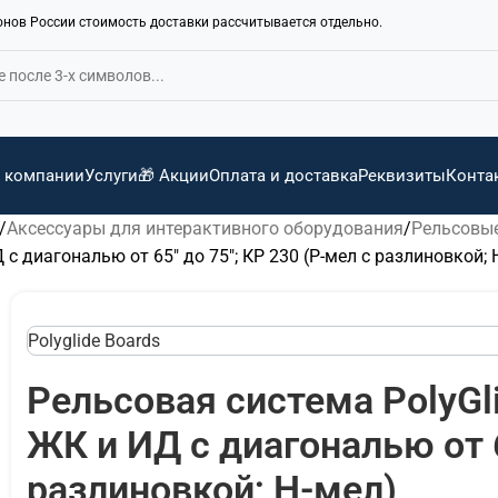
ионов России стоимость доставки рассчитывается отдельно.
 компании
Услуги
🎁 Акции
Оплата и доставка
Реквизиты
Конта
Аксессуары для интерактивного оборудования
Рельсовые
с диагональю от 65" до 75"; КР 230 (Р-мел с разлиновкой; 
Polyglide Boards
Рельсовая система PolyGl
ЖК и ИД с диагональю от 6
разлиновкой; Н-мел)