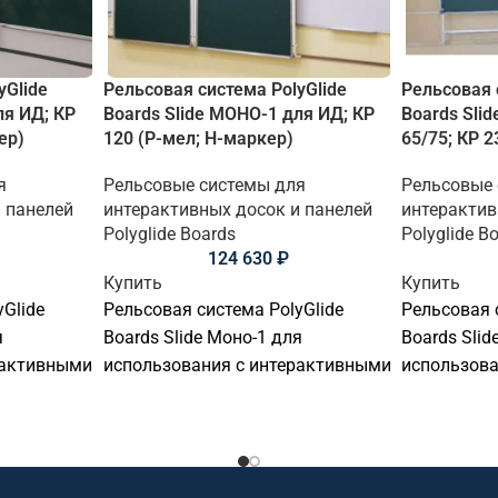
yGlide
Рельсовая система PolyGlide
Рельсовая 
ля ИД; КР
Boards Slide МОНО-1 для ИД; КР
Boards Sli
ер)
120 (Р-мел; Н-маркер)
65/75; КР 2
я
Рельсовые системы для
Рельсовые
 панелей
интерактивных досок и панелей
интерактив
Polyglide Boards
Polyglide B
124 630
₽
Купить
Купить
Glide
Рельсовая система PolyGlide
Рельсовая 
я
Boards Slide Моно-1 для
Boards Slid
рактивными
использования с интерактивными
использова
от 75" до
досками с диагональю от 75" до
интеракти
мм включая
94" и толщиной до 90 мм включая
диагональю 
настенное крепление.
толщиной 
ельса
В составе комплекта рельса
настенное 