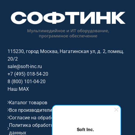
настенное крепление.
настенное крепление.
В составе комплекта рельса
В составе комплекта рельса
длиной 4,8 м., рельсовые доски
длиной 4,8 м., рельсовые доски
100х150 маркерные – 2 шт.,
100х150 меловые – 2 шт.,
настенные доски 100х120
настенные доски 100х120
меловые – 2 шт., кронштейн №
маркерные – 2 шт., кронштейн №
17 (230х1590) – 4 шт., стяжка
17 (230х1590) – 4 шт., стяжка
115230, город Москва, Нагатинская ул, д. 2, помещ.
1060 – 4 шт.
1060 – 4 шт.
20/2
sale@soft-inc.ru
+7 (495) 018-54-20
8 (800) 101-04-20
Наш MAX
Каталог товаров
Все производители
Согласие на обработку персональных данных
Политика обработки и защиты персональных
Soft Inc.
данных