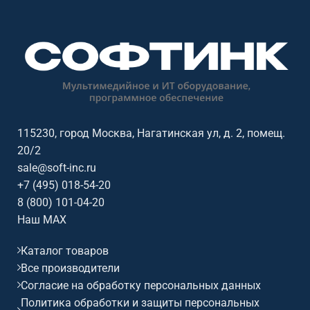
В составе комплекта рельса
настенное крепление.
длиной 4,8 м., рельсовые доски
В составе комплекта рельса
100х120 меловые – 2 шт.,
длиной 4,8 м., рельсовые доски
настенные доски 100х120
100х150 (меловые) – 2 шт.,
маркерные – 2 шт., кронштейн №
настенные доски 100х120
18 (230х1400) – 4 шт., стяжка
(меловые) – 2 шт., кронштейн №
1060 – 4 шт.
17 (230х1590) – 4 шт., стяжка
1060 – 4 шт.
115230, город Москва, Нагатинская ул, д. 2, помещ.
20/2
sale@soft-inc.ru
+7 (495) 018-54-20
8 (800) 101-04-20
Наш MAX
Каталог товаров
Все производители
Согласие на обработку персональных данных
Политика обработки и защиты персональных