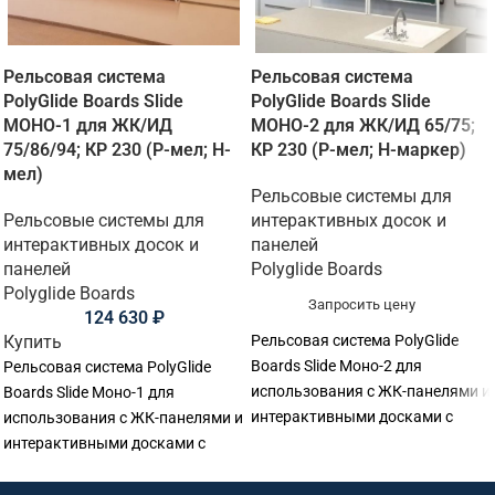
Рельсовая система
Рельсовая система
PolyGlide Boards Slide
PolyGlide Boards Slide
МОНО-1 для ЖК/ИД
МОНО-2 для ЖК/ИД 65/75;
75/86/94; КР 230 (Р-мел; Н-
КР 230 (Р-мел; Н-маркер)
мел)
Рельсовые системы для
Рельсовые системы для
интерактивных досок и
интерактивных досок и
панелей
панелей
Polyglide Boards
Polyglide Boards
Запросить цену
124 630
₽
Купить
Рельсовая система PolyGlide
Boards Slide Моно-2 для
Рельсовая система PolyGlide
использования с ЖК-панелями и
Boards Slide Моно-1 для
интерактивными досками с
использования с ЖК-панелями и
диагональю от 65" до 75" и
интерактивными досками с
толщиной до 200 мм включая
диагональю от 75" до 94" и
настенное крепление.
толщиной до 200 мм включая