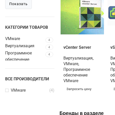
Показать
КАТЕГОРИИ ТОВАРОВ
VMware
4
Виртуализация
vCenter Server
vS
4
Программное
4
Виртуализация
,
Ви
обеспечение
VMware
,
V
Программное
П
обеспечение
об
ВСЕ ПРОИЗВОДИТЕЛИ
VMware
V
Запросить цену
VMware
(4)
Бренды в разделе