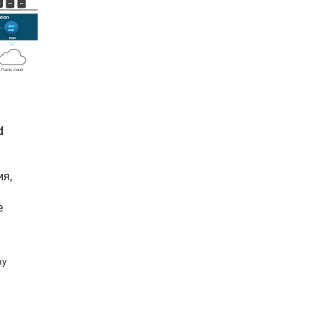
d
ия
,
е
ну