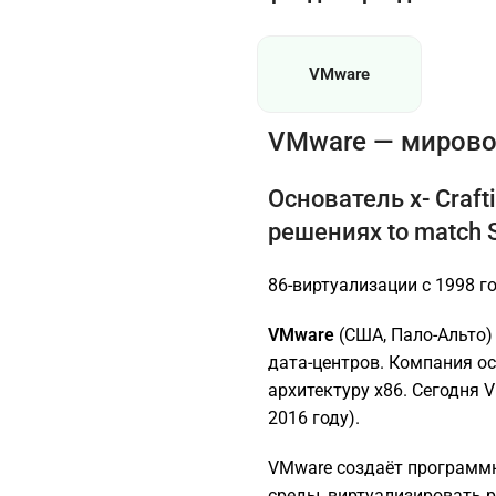
VMware
VMware — мирово
Основатель x- Craf
решениях to match S
86-виртуализации с 1998 г
VMware
(США, Пало-Альто)
дата-центров. Компания о
архитектуру x86. Сегодня 
2016 году).
VMware создаёт программ
среды, виртуализировать р