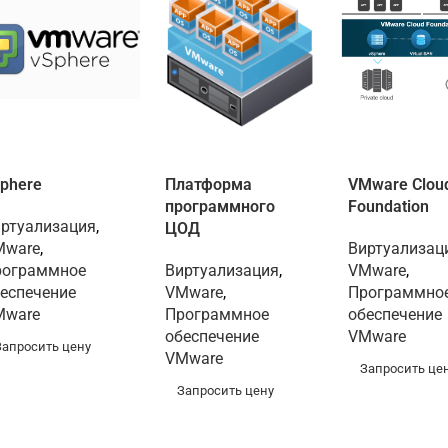
phere
Платформа
VMware Clou
программного
Foundation
ртуализация
,
ЦОД
Mware
,
Виртуализац
рограммное
Виртуализация
,
VMware
,
еспечение
VMware
,
Программно
Mware
Программное
обеспечение
обеспечение
VMware
Запросить цену
VMware
Запросить це
Запросить цену