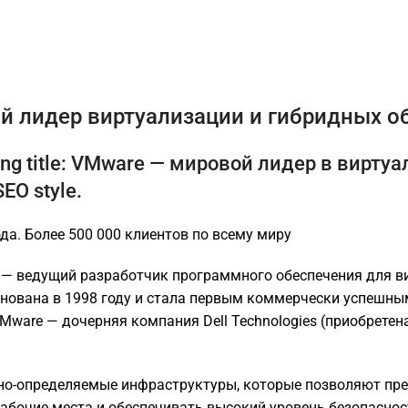
й лидер виртуализации и гибридных 
ting title: VMware — мировой лидер в вирт
EO style.
ода. Более 500 000 клиентов по всему миру
 — ведущий разработчик программного обеспечения для в
снована в 1998 году и стала первым коммерчески успешны
VMware — дочерняя компания Dell Technologies (приобретен
но-определяемые инфраструктуры, которые позволяют пр
абочие места и обеспечивать высокий уровень безопаснос