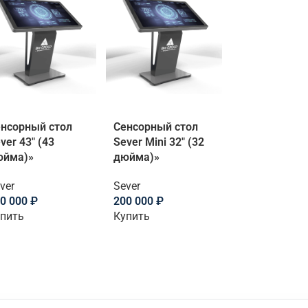
нсорный стол
Сенсорный стол
ver 43″ (43
Sever Mini 32″ (32
юйма)»
дюйма)»
ver
Sever
0 000
₽
200 000
₽
пить
Купить