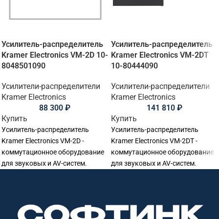
Усилитель-распределитель
Усилитель-распределитель
Kramer Electronics VM-2D 10-
Kramer Electronics VM-2DT
8048501090
10-80444090
Усилители-распределители
Усилители-распределители
Kramer Electronics
Kramer Electronics
88 300
₽
141 810
₽
Купить
Купить
Усилитель-распределитель
Усилитель-распределитель
Kramer Electronics VM-2D -
Kramer Electronics VM-2DT -
коммутационное оборудование
коммутационное оборудование
для звуковых и AV-систем.
для звуковых и AV-систем.
Подходит для распределения и
Подходит для распределения и
передачи сигнала в
передачи сигнала в
переговорных, конференц-залах,
переговорных, конференц-залах,
учебных аудиториях, актовых
учебных аудиториях, актовых