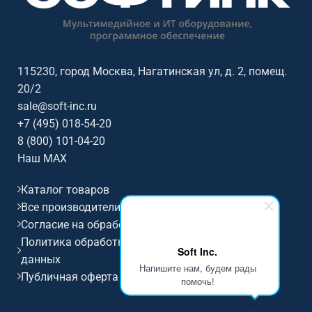
залах, офисах и коммерческих
залах, офисах и коммерческих
пространствах. Софтинк
пространствах. Софтинк
помогает подобрать
помогает подобрать
акустическое и звуковое
акустическое и звуковое
оборудование под помещение,
оборудование под помещение,
115230, город Москва, Нагатинская ул, д. 2, помещ.
сценарий работы,
сценарий работы,
20/2
совместимость и бюджет. Бренд:
совместимость и бюджет. Бренд:
sale@soft-inc.ru
Kramer Electronics.
Kramer Electronics.
+7 (495) 018-54-20
8 (800) 101-04-20
Наш MAX
Каталог товаров
Все производители
Согласие на обработку персональных данных
Политика обработки и защиты персональных
Soft Inc.
данных
Напишите нам, будем рады
Публичная оферта
помочь!