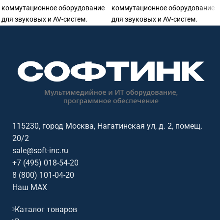
коммутационное оборудование
коммутационное оборудование
для звуковых и AV-систем.
для звуковых и AV-систем.
Подходит для распределения и
Подходит для распределения и
передачи сигнала в
передачи сигнала в
переговорных, конференц-залах,
переговорных, конференц-залах,
учебных аудиториях, актовых
учебных аудиториях, актовых
залах, офисах и коммерческих
залах, офисах и коммерческих
пространствах. Софтинк
пространствах. Софтинк
помогает подобрать
помогает подобрать
акустическое и звуковое
акустическое и звуковое
оборудование под помещение,
оборудование под помещение,
115230, город Москва, Нагатинская ул, д. 2, помещ.
сценарий работы,
сценарий работы,
20/2
совместимость и бюджет. Бренд:
совместимость и бюджет. Бренд:
sale@soft-inc.ru
Kramer Electronics.
Kramer Electronics.
+7 (495) 018-54-20
8 (800) 101-04-20
Наш MAX
Каталог товаров